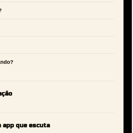
?
ando?
ação
m app que escuta