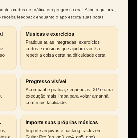
ntos curtos de prática em progresso real. Afine a guitarra,
e receba feedback enquanto o app escuta suas notas.
al
Músicas e exercícios
Pratique aulas integradas, exercícios
ue
curtos e músicas que ajudam você a
sso
repetir a coisa certa na dificuldade certa.
Progresso visível
Acompanhe prática, sequências, XP e uma
,
execução mais limpa para voltar amanhã
com mais facilidade.
s
Importe suas próprias músicas
tos,
Importe arquivos e backing tracks em
ntes e
Guitar Pro (gp, gp3, gp4, gp5, gpx),