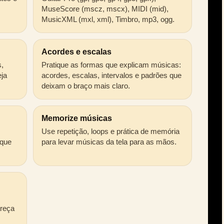
.
MuseScore (mscz, mscx), MIDI (mid),
MusicXML (mxl, xml), Timbro, mp3, ogg.
Acordes e escalas
s,
Pratique as formas que explicam músicas:
eja
acordes, escalas, intervalos e padrões que
deixam o braço mais claro.
Memorize músicas
Use repetição, loops e prática de memória
 que
para levar músicas da tela para as mãos.
areça