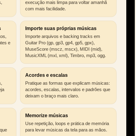
,
execução mais limpa para voltar amanhã
com mais facilidade.
s
Importe suas próprias músicas
tos,
Importe arquivos e backing tracks em
ntes e
Guitar Pro (gp, gp3, gp4, gp5, gpx),
.
MuseScore (mscz, mscx), MIDI (mid),
MusicXML (mxl, xml), Timbro, mp3, ogg.
Acordes e escalas
s,
Pratique as formas que explicam músicas:
eja
acordes, escalas, intervalos e padrões que
deixam o braço mais claro.
Memorize músicas
Use repetição, loops e prática de memória
 que
para levar músicas da tela para as mãos.