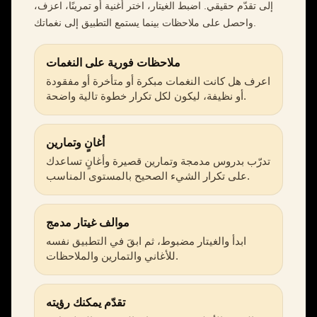
إلى تقدّم حقيقي. اضبط الغيتار، اختر أغنية أو تمرينًا، اعزف،
واحصل على ملاحظات بينما يستمع التطبيق إلى نغماتك.
ملاحظات فورية على النغمات
اعرف هل كانت النغمات مبكرة أو متأخرة أو مفقودة
أو نظيفة، ليكون لكل تكرار خطوة تالية واضحة.
أغانٍ وتمارين
تدرّب بدروس مدمجة وتمارين قصيرة وأغانٍ تساعدك
على تكرار الشيء الصحيح بالمستوى المناسب.
موالف غيتار مدمج
ابدأ والغيتار مضبوط، ثم ابقَ في التطبيق نفسه
للأغاني والتمارين والملاحظات.
تقدّم يمكنك رؤيته