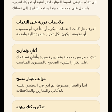
إلى تقدّم حقيقي. اضبط الغيتار، اختر أغنية أو تمرينًا، اعزف،
واحصل على ملاحظات بينما يستمع التطبيق إلى نغماتك.
ملاحظات فورية على النغمات
اعرف هل كانت النغمات مبكرة أو متأخرة أو مفقودة
أو نظيفة، ليكون لكل تكرار خطوة تالية واضحة.
أغانٍ وتمارين
تدرّب بدروس مدمجة وتمارين قصيرة وأغانٍ تساعدك
على تكرار الشيء الصحيح بالمستوى المناسب.
موالف غيتار مدمج
ابدأ والغيتار مضبوط، ثم ابقَ في التطبيق نفسه
للأغاني والتمارين والملاحظات.
تقدّم يمكنك رؤيته