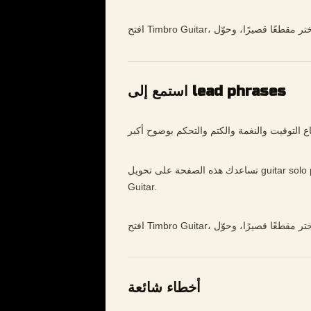
استمع إلى lead phrases
تساعدك هذه الصفحة على تحويل guitar solo practice إلى تدريب أوضح وأبطأ وأكثر موسيقية داخل Timbro
Guitar.
أخطاء شائعة