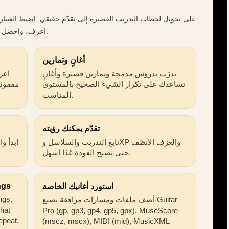
اعزف، واحصل على ملاحظات بينما يستمع التطبيق إلى نغماتك.
أغانٍ وتمارين
تدرّب بدروس مدمجة وتمارين قصيرة وأغانٍ
اعر
تساعدك على تكرار الشيء الصحيح بالمستوى
مفقودة
المناسب.
تقدّم يمكنك رؤيته
تابع التدريب والسلاسل وXP والعزف الأنظف
ابدأ و
حتى تصبح العودة غدًا أسهل.
ngs
استورد أغانيك الخاصة
ongs,
أضف ملفات ومسارات مرافقة بصيغ Guitar
that
Pro (gp, gp3, gp4, gp5, gpx), MuseScore
epeat.
(mscz, mscx), MIDI (mid), MusicXML