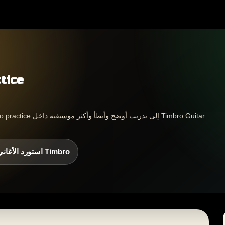
تدريب 
تساعدك هذه الصفحة على تحويل guitar solo practice إلى تدريب أوضح وأبطأ وأكثر موسيقية داخل Timbro Guitar.
استورد الأغاني إلى Timbro