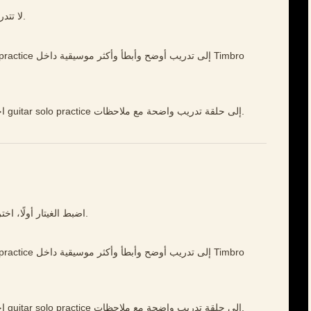
لا تتدرب أسرع مما تستطيع يدك عزفه براحة ونظافة.
افتح Timbro Guitar، اختر مقطعًا قصيرًا، وحوّل guitar solo practice إلى حلقة تدريب واضحة مع ملاحظات.
اضبط الغيتار أولًا، اختر عبارة قصيرة، وحسّن شيئًا واحدًا في كل مرة.
افتح Timbro Guitar، اختر مقطعًا قصيرًا، وحوّل guitar solo practice إلى حلقة تدريب واضحة مع ملاحظات.