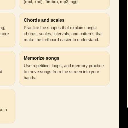
(mxl, xml), Timbro, mp3, ogg.
Chords and scales
ng,
Practice the shapes that explain songs:
 more
chords, scales, intervals, and patterns that
make the fretboard easier to understand.
Memorize songs
Use repetition, loops, and memory practice
at
to move songs from the screen into your
hands.
ke a