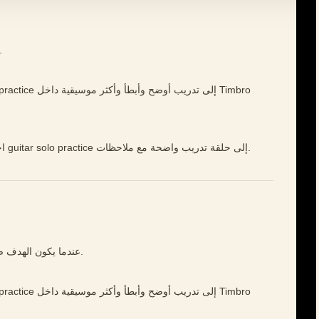
ابدأ بهدف صغير واستمع إلى تفاصيل
افتح Timbro Guitar، اختر مقطعًا قصيرًا، وحوّل guitar solo practice إلى حلقة تدريب واضحة مع ملاحظات.
عندما يكون الهدف صغيرًا بما يكفي، يصبح كل تكرار معلومة مفيدة.