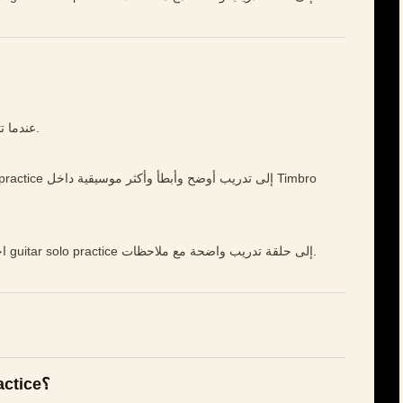
عندما تتحسن الحلقة، أعدها إلى جزء حقيقي من أغنية.
افتح Timbro Guitar، اختر مقطعًا قصيرًا، وحوّل guitar solo practice إلى حلقة تدريب واضحة مع ملاحظات.
كيف أتدرب على guitar solo practice؟