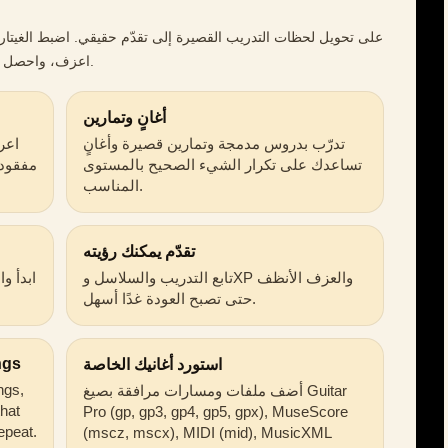
اعزف، واحصل على ملاحظات بينما يستمع التطبيق إلى نغماتك.
أغانٍ وتمارين
تدرّب بدروس مدمجة وتمارين قصيرة وأغانٍ
اعر
تساعدك على تكرار الشيء الصحيح بالمستوى
مفقودة
المناسب.
تقدّم يمكنك رؤيته
تابع التدريب والسلاسل وXP والعزف الأنظف
ابدأ و
حتى تصبح العودة غدًا أسهل.
ngs
استورد أغانيك الخاصة
ongs,
أضف ملفات ومسارات مرافقة بصيغ Guitar
that
Pro (gp, gp3, gp4, gp5, gpx), MuseScore
epeat.
(mscz, mscx), MIDI (mid), MusicXML