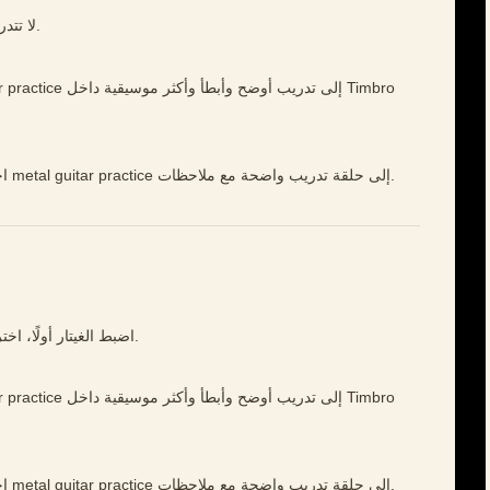
لا تتدرب أسرع مما تستطيع يدك عزفه براحة ونظافة.
افتح Timbro Guitar، اختر مقطعًا قصيرًا، وحوّل metal guitar practice إلى حلقة تدريب واضحة مع ملاحظات.
اضبط الغيتار أولًا، اختر عبارة قصيرة، وحسّن شيئًا واحدًا في كل مرة.
افتح Timbro Guitar، اختر مقطعًا قصيرًا، وحوّل metal guitar practice إلى حلقة تدريب واضحة مع ملاحظات.