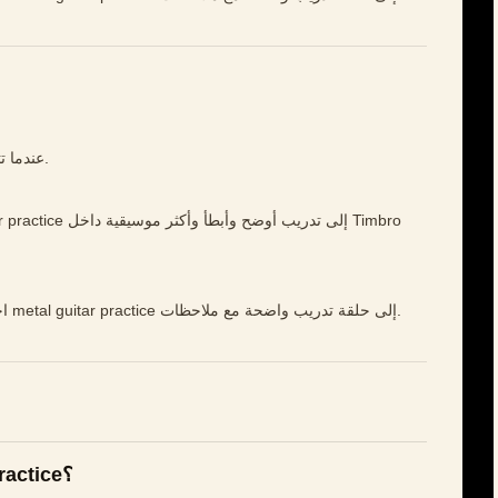
عندما تتحسن الحلقة، أعدها إلى جزء حقيقي من أغنية.
افتح Timbro Guitar، اختر مقطعًا قصيرًا، وحوّل metal guitar practice إلى حلقة تدريب واضحة مع ملاحظات.
كيف أتدرب على metal guitar practice؟