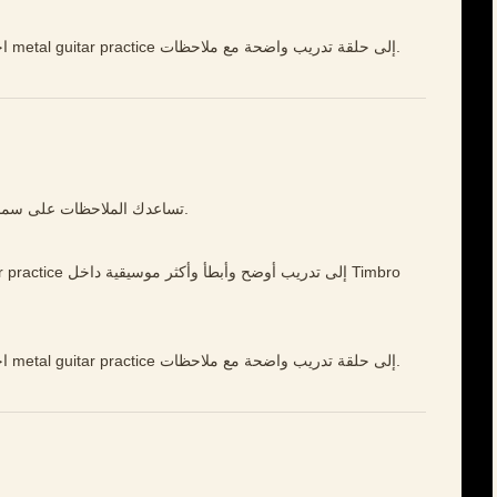
افتح Timbro Guitar، اختر مقطعًا قصيرًا، وحوّل metal guitar practice إلى حلقة تدريب واضحة مع ملاحظات.
تساعدك الملاحظات على سماع التوقيت والنغمة والكتم والتحكم بوضوح أكبر.
افتح Timbro Guitar، اختر مقطعًا قصيرًا، وحوّل metal guitar practice إلى حلقة تدريب واضحة مع ملاحظات.