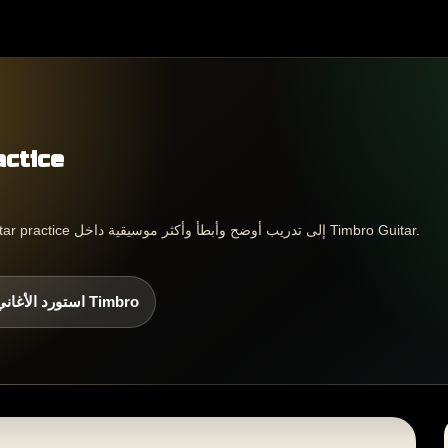
تدريب e
تساعدك هذه الصفحة على تحويل metal guitar practice إلى تدريب أوضح وأبطأ وأكثر موسيقية داخل Timbro Guitar.
استورد الأغاني إلى Timbro