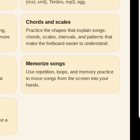
(mxl, xml), Timbro, mp3, ogg.
Chords and scales
ng,
Practice the shapes that explain songs:
 more
chords, scales, intervals, and patterns that
make the fretboard easier to understand.
Memorize songs
Use repetition, loops, and memory practice
at
to move songs from the screen into your
hands.
ke a