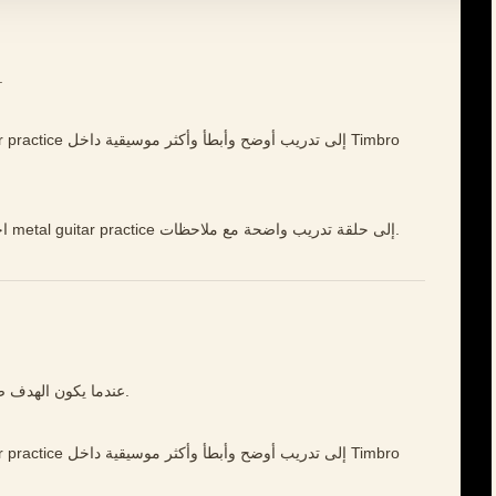
ابدأ بهدف صغير واستمع إلى تفاصيل
افتح Timbro Guitar، اختر مقطعًا قصيرًا، وحوّل metal guitar practice إلى حلقة تدريب واضحة مع ملاحظات.
عندما يكون الهدف صغيرًا بما يكفي، يصبح كل تكرار معلومة مفيدة.