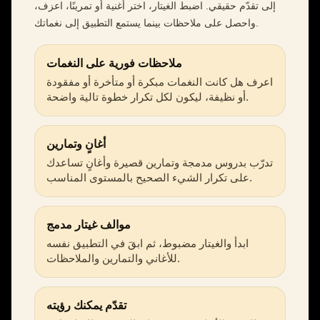
إلى تقدّم حقيقي. اضبط الغيتار، اختر أغنية أو تمرينًا، اعزف،
واحصل على ملاحظات بينما يستمع التطبيق إلى نغماتك.
ملاحظات فورية على النغمات
اعرف هل كانت النغمات مبكرة أو متأخرة أو مفقودة
أو نظيفة، ليكون لكل تكرار خطوة تالية واضحة.
أغانٍ وتمارين
تدرّب بدروس مدمجة وتمارين قصيرة وأغانٍ تساعدك
على تكرار الشيء الصحيح بالمستوى المناسب.
موالف غيتار مدمج
ابدأ والغيتار مضبوط، ثم ابقَ في التطبيق نفسه
للأغاني والتمارين والملاحظات.
تقدّم يمكنك رؤيته