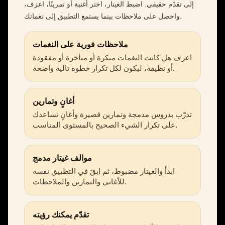
إلى تقدّم حقيقي. اضبط الغيتار، اختر أغنية أو تمرينًا، اعزف،
واحصل على ملاحظات بينما يستمع التطبيق إلى نغماتك.
ملاحظات فورية على النغمات
اعرف هل كانت النغمات مبكرة أو متأخرة أو مفقودة
أو نظيفة، ليكون لكل تكرار خطوة تالية واضحة.
أغانٍ وتمارين
تدرّب بدروس مدمجة وتمارين قصيرة وأغانٍ تساعدك
على تكرار الشيء الصحيح بالمستوى المناسب.
موالف غيتار مدمج
ابدأ والغيتار مضبوط، ثم ابقَ في التطبيق نفسه
للأغاني والتمارين والملاحظات.
تقدّم يمكنك رؤيته