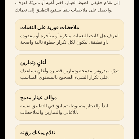
إلى تقدّم حقيقي. اضبط الغيتار، اختر أغنية أو تمرينًا، اعزف،
واحصل على ملاحظات بينما يستمع التطبيق إلى نغماتك.
ملاحظات فورية على النغمات
اعرف هل كانت النغمات مبكرة أو متأخرة أو مفقودة
أو نظيفة، ليكون لكل تكرار خطوة تالية واضحة.
أغانٍ وتمارين
تدرّب بدروس مدمجة وتمارين قصيرة وأغانٍ تساعدك
على تكرار الشيء الصحيح بالمستوى المناسب.
موالف غيتار مدمج
ابدأ والغيتار مضبوط، ثم ابقَ في التطبيق نفسه
للأغاني والتمارين والملاحظات.
تقدّم يمكنك رؤيته