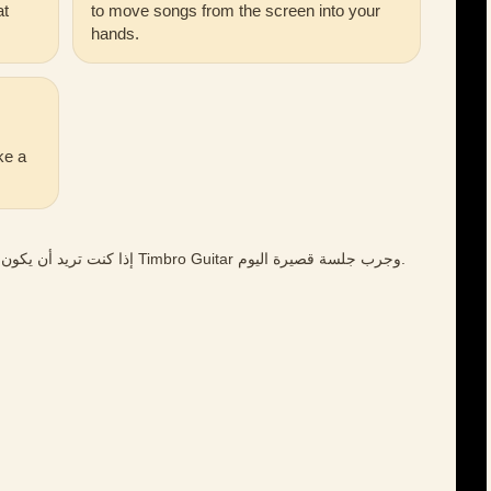
at
to move songs from the screen into your
hands.
ke a
إذا كنت تريد أن يكون تدريب الغيتار أكثر تركيزًا وأقل عشوائية، حمّل Timbro Guitar وجرب جلسة قصيرة اليوم.