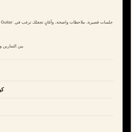
نعم. يربط Timbro Guitar بين التمارين والأغاني والملاحظات.
كي