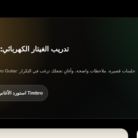
تدريب الغيتار الكهربائ
تدرّب على تدريب الغيتار الكهربائي مع Timbro Guitar: جلسات قصيرة، ملاحظات واضحة، وأغانٍ تجعلك ترغب في التكرار.
استورد الأغاني إلى Timbro