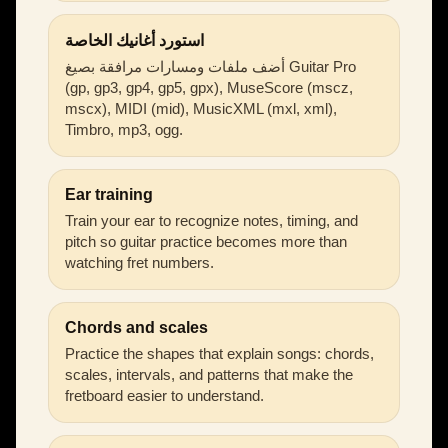
استورد أغانيك الخاصة
أضف ملفات ومسارات مرافقة بصيغ Guitar Pro
(gp, gp3, gp4, gp5, gpx), MuseScore (mscz,
mscx), MIDI (mid), MusicXML (mxl, xml),
Timbro, mp3, ogg.
Ear training
Train your ear to recognize notes, timing, and
pitch so guitar practice becomes more than
watching fret numbers.
Chords and scales
Practice the shapes that explain songs: chords,
scales, intervals, and patterns that make the
fretboard easier to understand.