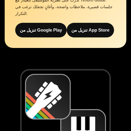
تدرّب على نظرية الموسيقى للغيتار مع Timbro Guitar:
جلسات قصيرة، ملاحظات واضحة، وأغانٍ تجعلك ترغب في
التكرار.
تنزيل من App Store
تنزيل من Google Play