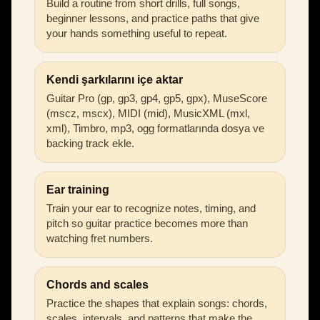
Build a routine from short drills, full songs,
beginner lessons, and practice paths that give
your hands something useful to repeat.
Kendi şarkılarını içe aktar
Guitar Pro (gp, gp3, gp4, gp5, gpx), MuseScore
(mscz, mscx), MIDI (mid), MusicXML (mxl,
xml), Timbro, mp3, ogg formatlarında dosya ve
backing track ekle.
Ear training
Train your ear to recognize notes, timing, and
pitch so guitar practice becomes more than
watching fret numbers.
Chords and scales
Practice the shapes that explain songs: chords,
scales, intervals, and patterns that make the