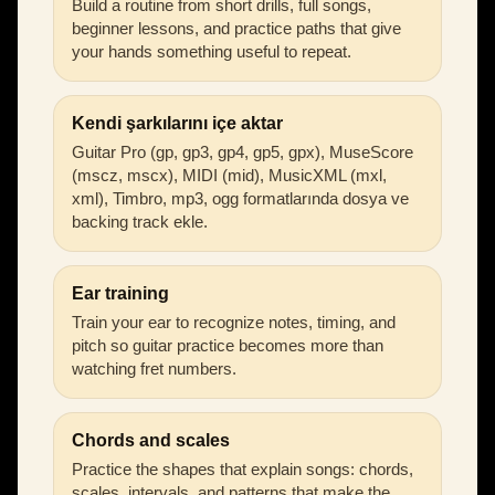
Build a routine from short drills, full songs,
beginner lessons, and practice paths that give
your hands something useful to repeat.
Kendi şarkılarını içe aktar
Guitar Pro (gp, gp3, gp4, gp5, gpx), MuseScore
(mscz, mscx), MIDI (mid), MusicXML (mxl,
xml), Timbro, mp3, ogg formatlarında dosya ve
backing track ekle.
Ear training
Train your ear to recognize notes, timing, and
pitch so guitar practice becomes more than
watching fret numbers.
Chords and scales
Practice the shapes that explain songs: chords,
scales, intervals, and patterns that make the