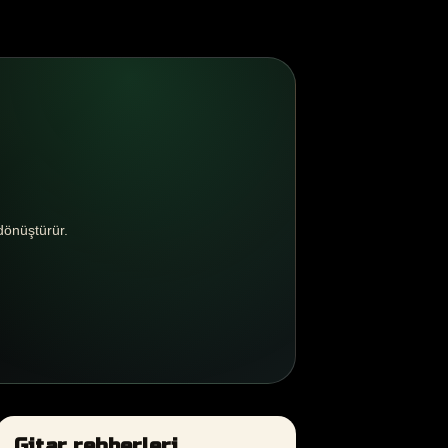
dönüştürür.
Gitar rehberleri