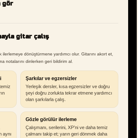
a gör
ayla gitar çalış
k ilerlemeye dönüştürmene yardımcı olur. Gitarını akort et,
a notalarını dinlerken geri bildirim al.
i
Şarkılar ve egzersizler
 temiz
Yerleşik dersler, kısa egzersizler ve doğru
rın
şeyi doğru zorlukta tekrar etmene yardımcı
olan şarkılarla çalış.
Gözle görülür ilerleme
Çalışmanı, serilerini, XP’ni ve daha temiz
in aynı
çalmanı takip et; yarın geri dönmek daha