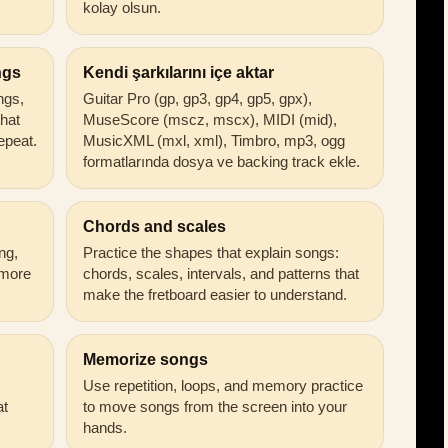
kolay olsun.
ngs
Kendi şarkılarını içe aktar
ongs,
Guitar Pro (gp, gp3, gp4, gp5, gpx),
that
MuseScore (mscz, mscx), MIDI (mid),
epeat.
MusicXML (mxl, xml), Timbro, mp3, ogg
formatlarında dosya ve backing track ekle.
Chords and scales
ng,
Practice the shapes that explain songs:
 more
chords, scales, intervals, and patterns that
make the fretboard easier to understand.
Memorize songs
Use repetition, loops, and memory practice
at
to move songs from the screen into your
hands.