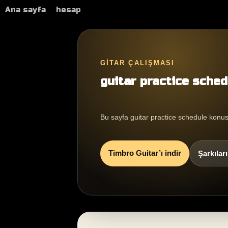
Ana sayfa
hesap
GITAR ÇALIŞMASI
guitar practice sched
Bu sayfa guitar practice schedule konu
Timbro Guitar’ı indir
Şarkılar