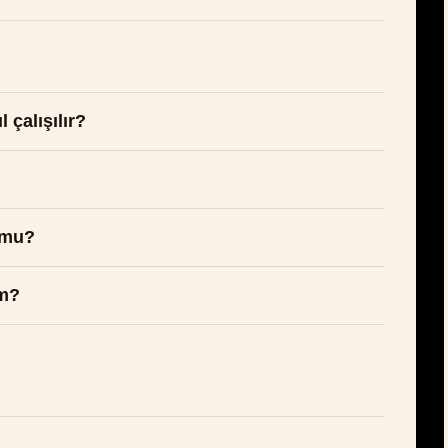
 çalışılır?
 mu?
ım?