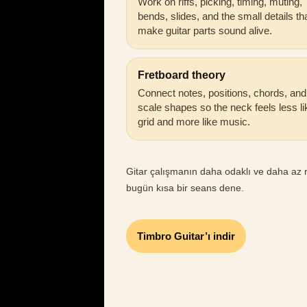
Work on riffs, picking, timing, muting,
bends, slides, and the small details th
make guitar parts sound alive.
Fretboard theory
Connect notes, positions, chords, and
scale shapes so the neck feels less li
grid and more like music.
Gitar çalışmanın daha odaklı ve daha az ra
bugün kısa bir seans dene.
Timbro Guitar’ı indir