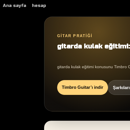
Ana sayfa
hesap
GITAR PRATIĞI
gitarda kulak eğitimi
gitarda kulak eğitimi konusunu Timbro Gui
Timbro Guitar’ı indir
Şarkılar