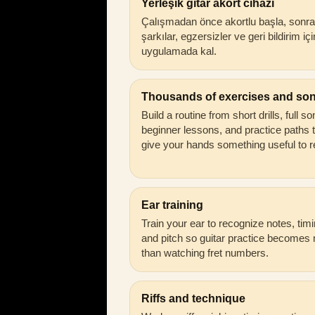
Yerleşik gitar akort cihazı
Çalışmadan önce akortlu başla, sonra
şarkılar, egzersizler ve geri bildirim iç
uygulamada kal.
Thousands of exercises and so
Build a routine from short drills, full s
beginner lessons, and practice paths 
give your hands something useful to r
Ear training
Train your ear to recognize notes, timi
and pitch so guitar practice becomes
than watching fret numbers.
Riffs and technique