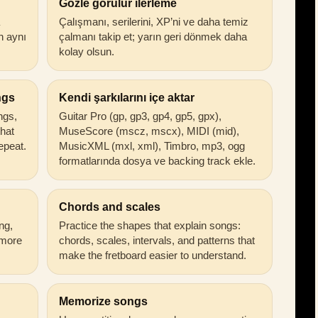
Gözle görülür ilerleme
Çalışmanı, serilerini, XP’ni ve daha temiz
in aynı
çalmanı takip et; yarın geri dönmek daha
kolay olsun.
ngs
Kendi şarkılarını içe aktar
ongs,
Guitar Pro (gp, gp3, gp4, gp5, gpx),
that
MuseScore (mscz, mscx), MIDI (mid),
epeat.
MusicXML (mxl, xml), Timbro, mp3, ogg
formatlarında dosya ve backing track ekle.
Chords and scales
ng,
Practice the shapes that explain songs:
 more
chords, scales, intervals, and patterns that
make the fretboard easier to understand.
Memorize songs