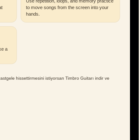
Use repetition, loops, and memory practice
at
to move songs from the screen into your
hands.
ke a
stgele hissettirmesini istiyorsan Timbro Guitarı indir ve