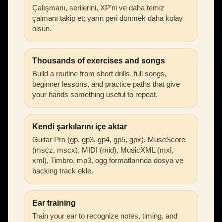
Çalışmanı, serilerini, XP’ni ve daha temiz
çalmanı takip et; yarın geri dönmek daha kolay
olsun.
Thousands of exercises and songs
Build a routine from short drills, full songs,
beginner lessons, and practice paths that give
your hands something useful to repeat.
Kendi şarkılarını içe aktar
Guitar Pro (gp, gp3, gp4, gp5, gpx), MuseScore
(mscz, mscx), MIDI (mid), MusicXML (mxl,
xml), Timbro, mp3, ogg formatlarında dosya ve
backing track ekle.
Ear training
Train your ear to recognize notes, timing, and