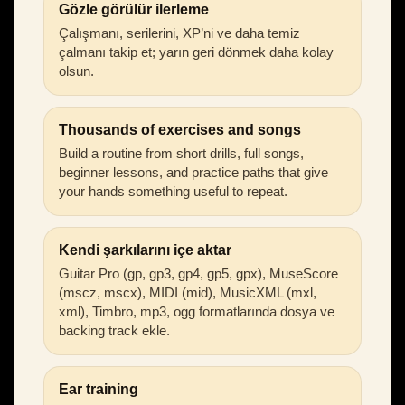
Gözle görülür ilerleme
Çalışmanı, serilerini, XP’ni ve daha temiz
çalmanı takip et; yarın geri dönmek daha kolay
olsun.
Thousands of exercises and songs
Build a routine from short drills, full songs,
beginner lessons, and practice paths that give
your hands something useful to repeat.
Kendi şarkılarını içe aktar
Guitar Pro (gp, gp3, gp4, gp5, gpx), MuseScore
(mscz, mscx), MIDI (mid), MusicXML (mxl,
xml), Timbro, mp3, ogg formatlarında dosya ve
backing track ekle.
Ear training