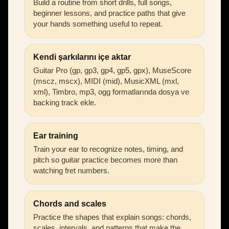
Build a routine from short drills, full songs,
beginner lessons, and practice paths that give
your hands something useful to repeat.
Kendi şarkılarını içe aktar
Guitar Pro (gp, gp3, gp4, gp5, gpx), MuseScore
(mscz, mscx), MIDI (mid), MusicXML (mxl,
xml), Timbro, mp3, ogg formatlarında dosya ve
backing track ekle.
Ear training
Train your ear to recognize notes, timing, and
pitch so guitar practice becomes more than
watching fret numbers.
Chords and scales
Practice the shapes that explain songs: chords,
scales, intervals, and patterns that make the