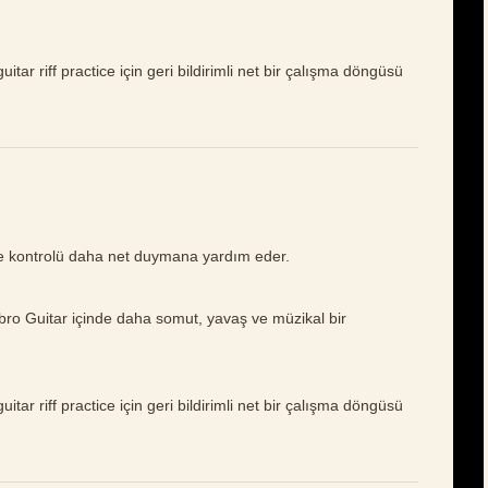
itar riff practice için geri bildirimli net bir çalışma döngüsü
ve kontrolü daha net duymana yardım eder.
mbro Guitar içinde daha somut, yavaş ve müzikal bir
itar riff practice için geri bildirimli net bir çalışma döngüsü