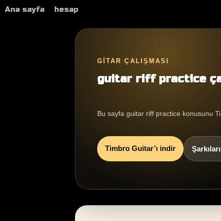
Ana sayfa
hesap
GITAR ÇALIŞMASI
guitar riff practice ç
Bu sayfa guitar riff practice konusunu 
Timbro Guitar’ı indir
Şarkılar