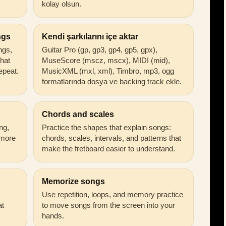
kolay olsun.
ngs
Kendi şarkılarını içe aktar
ongs,
Guitar Pro (gp, gp3, gp4, gp5, gpx),
that
MuseScore (mscz, mscx), MIDI (mid),
epeat.
MusicXML (mxl, xml), Timbro, mp3, ogg
formatlarında dosya ve backing track ekle.
Chords and scales
ng,
Practice the shapes that explain songs:
 more
chords, scales, intervals, and patterns that
make the fretboard easier to understand.
Memorize songs
Use repetition, loops, and memory practice
at
to move songs from the screen into your
hands.