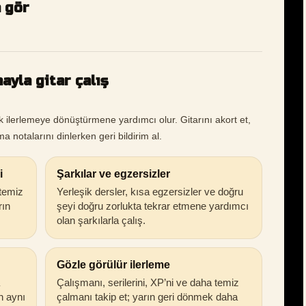
a gör
ayla gitar çalış
k ilerlemeye dönüştürmene yardımcı olur. Gitarını akort et,
a notalarını dinlerken geri bildirim al.
i
Şarkılar ve egzersizler
 temiz
Yerleşik dersler, kısa egzersizler ve doğru
rın
şeyi doğru zorlukta tekrar etmene yardımcı
olan şarkılarla çalış.
Gözle görülür ilerleme
Çalışmanı, serilerini, XP’ni ve daha temiz
in aynı
çalmanı takip et; yarın geri dönmek daha