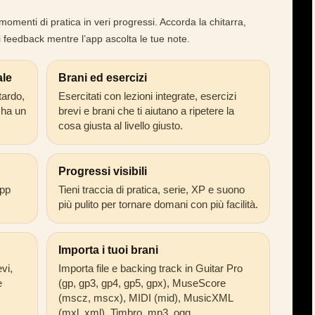
momenti di pratica in veri progressi. Accorda la chitarra,
i feedback mentre l’app ascolta le tue note.
ale
Brani ed esercizi
tardo,
Esercitati con lezioni integrate, esercizi
 ha un
brevi e brani che ti aiutano a ripetere la
cosa giusta al livello giusto.
Progressi visibili
app
Tieni traccia di pratica, serie, XP e suono
più pulito per tornare domani con più facilità.
Importa i tuoi brani
vi,
Importa file e backing track in Guitar Pro
e
(gp, gp3, gp4, gp5, gpx), MuseScore
(mscz, mscx), MIDI (mid), MusicXML
(mxl, xml), Timbro, mp3, ogg.