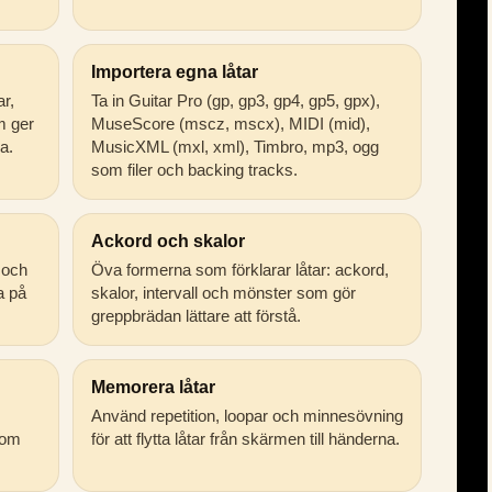
Importera egna låtar
ar,
Ta in Guitar Pro (gp, gp3, gp4, gp5, gpx),
m ger
MuseScore (mscz, mscx), MIDI (mid),
a.
MusicXML (mxl, xml), Timbro, mp3, ogg
som filer och backing tracks.
Ackord och skalor
 och
Öva formerna som förklarar låtar: ackord,
ta på
skalor, intervall och mönster som gör
greppbrädan lättare att förstå.
Memorera låtar
Använd repetition, loopar och minnesövning
som
för att flytta låtar från skärmen till händerna.