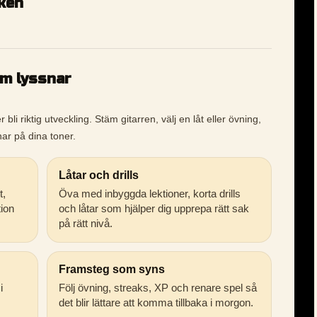
iken
om lyssnar
li riktig utveckling. Stäm gitarren, välj en låt eller övning,
ar på dina toner.
Låtar och drills
t,
Öva med inbyggda lektioner, korta drills
tion
och låtar som hjälper dig upprepa rätt sak
på rätt nivå.
Framsteg som syns
i
Följ övning, streaks, XP och renare spel så
det blir lättare att komma tillbaka i morgon.