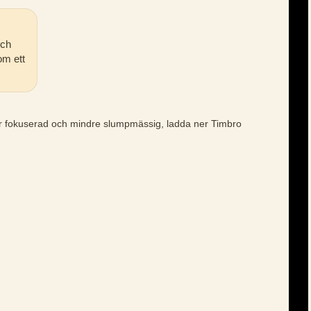
och
om ett
er fokuserad och mindre slumpmässig, ladda ner Timbro