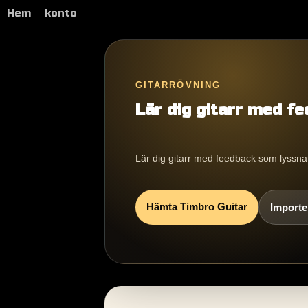
Hem
konto
GITARRÖVNING
Lär dig gitarr med f
Lär dig gitarr med feedback som lyssnar.
Hämta Timbro Guitar
Importer