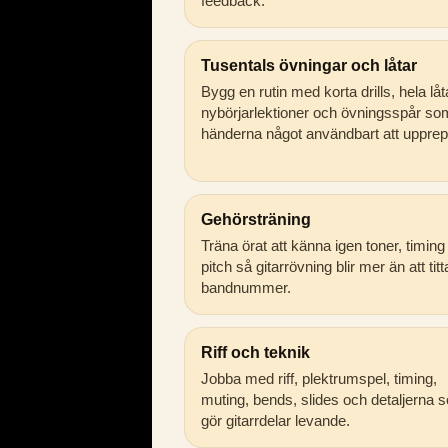
feedback.
Tusentals övningar och låtar
Bygg en rutin med korta drills, hela låt
nybörjarlektioner och övningsspår so
händerna något användbart att upprep
Gehörsträning
Träna örat att känna igen toner, timing
pitch så gitarrövning blir mer än att tit
bandnummer.
Riff och teknik
Jobba med riff, plektrumspel, timing,
muting, bends, slides och detaljerna 
gör gitarrdelar levande.