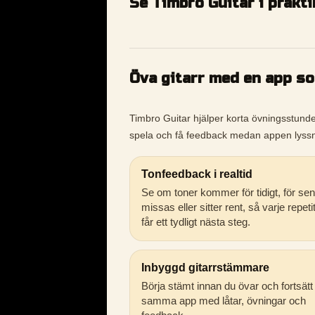
Se Timbro Guitar i prakt
Öva gitarr med en app s
Timbro Guitar hjälper korta övningsstunder b
spela och få feedback medan appen lyssn
Tonfeedback i realtid
Se om toner kommer för tidigt, för sen
missas eller sitter rent, så varje repeti
får ett tydligt nästa steg.
Inbyggd gitarrstämmare
Börja stämt innan du övar och fortsätt 
samma app med låtar, övningar och