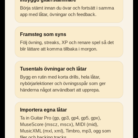
Börja stämt innan du övar och fortsätt i samma
app med låtar, övningar och feedback.
Framsteg som syns
Följ övning, streaks, XP och renare spel så det
blir lättare att komma tillbaka i morgon.
Tusentals övningar och låtar
Bygg en rutin med korta drills, hela låtar,
nybörjarlektioner och övningsspår som ger
händerna något användbart att upprepa.
Importera egna låtar
Ta in Guitar Pro (gp, gp3, gp4, gp5, gpx),
MuseScore (mscz, mscx), MIDI (mid),
MusicXML (mxl, xml), Timbro, mp3, ogg som
filer och backing tracks.