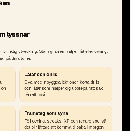
iken
om lyssnar
li riktig utveckling. Stäm gitarren, välj en låt eller övning,
ar på dina toner.
Låtar och drills
t,
Öva med inbyggda lektioner, korta drills
tion
och låtar som hjälper dig upprepa rätt sak
på rätt nivå.
Framsteg som syns
i
Följ övning, streaks, XP och renare spel så
det blir lättare att komma tillbaka i morgon.