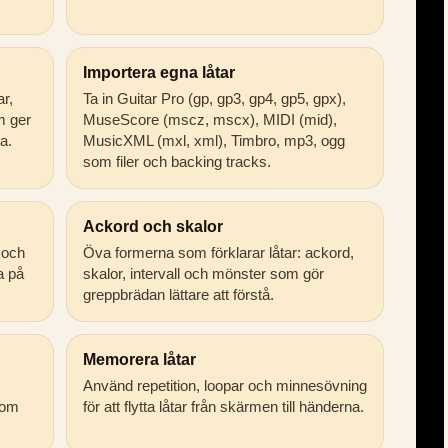
Importera egna låtar
ar,
Ta in Guitar Pro (gp, gp3, gp4, gp5, gpx),
m ger
MuseScore (mscz, mscx), MIDI (mid),
a.
MusicXML (mxl, xml), Timbro, mp3, ogg
som filer och backing tracks.
Ackord och skalor
 och
Öva formerna som förklarar låtar: ackord,
ta på
skalor, intervall och mönster som gör
greppbrädan lättare att förstå.
Memorera låtar
Använd repetition, loopar och minnesövning
som
för att flytta låtar från skärmen till händerna.