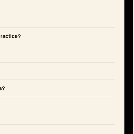
ractice?
a?