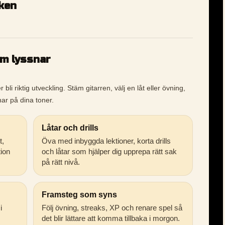
iken
om lyssnar
li riktig utveckling. Stäm gitarren, välj en låt eller övning,
ar på dina toner.
Låtar och drills
t,
Öva med inbyggda lektioner, korta drills
tion
och låtar som hjälper dig upprepa rätt sak
på rätt nivå.
Framsteg som syns
i
Följ övning, streaks, XP och renare spel så
det blir lättare att komma tillbaka i morgon.