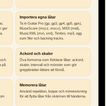
Importera egna låtar
ar,
Ta in Guitar Pro (gp, gp3, gp4, gp5, gpx),
m ger
MuseScore (mscz, mscx), MIDI (mid),
a.
MusicXML (mxl, xml), Timbro, mp3, ogg
som filer och backing tracks.
Ackord och skalor
 och
Öva formerna som förklarar låtar: ackord,
ta på
skalor, intervall och mönster som gör
greppbrädan lättare att förstå.
Memorera låtar
Använd repetition, loopar och minnesövning
som
för att flytta låtar från skärmen till händerna.