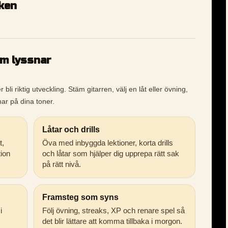
iken
om lyssnar
li riktig utveckling. Stäm gitarren, välj en låt eller övning,
ar på dina toner.
Låtar och drills
t,
Öva med inbyggda lektioner, korta drills
tion
och låtar som hjälper dig upprepa rätt sak
på rätt nivå.
Framsteg som syns
i
Följ övning, streaks, XP och renare spel så
det blir lättare att komma tillbaka i morgon.