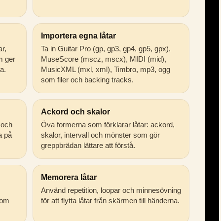
Importera egna låtar
ar,
Ta in Guitar Pro (gp, gp3, gp4, gp5, gpx),
m ger
MuseScore (mscz, mscx), MIDI (mid),
a.
MusicXML (mxl, xml), Timbro, mp3, ogg
som filer och backing tracks.
Ackord och skalor
 och
Öva formerna som förklarar låtar: ackord,
ta på
skalor, intervall och mönster som gör
greppbrädan lättare att förstå.
Memorera låtar
Använd repetition, loopar och minnesövning
som
för att flytta låtar från skärmen till händerna.