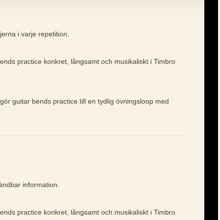
erna i varje repetition.
bends practice konkret, långsamt och musikaliskt i Timbro
gör guitar bends practice till en tydlig övningsloop med
vändbar information.
bends practice konkret, långsamt och musikaliskt i Timbro