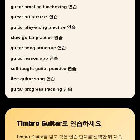
guitar practice timeboxing 연습
guitar rut busters 연습
guitar play-along practice 연습
slow guitar practice 연습
guitar song structure 연습
guitar lesson app 연습
self-taught guitar practice 연습
first guitar song 연습
guitar progress tracking 연습
Timbro Guitar로 연습하세요
Timbro Guitar를 열고 작은 연습 단계를 선택한 뒤 계속