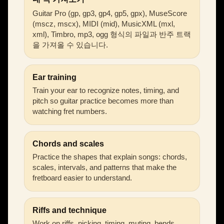
Guitar Pro (gp, gp3, gp4, gp5, gpx), MuseScore
(mscz, mscx), MIDI (mid), MusicXML (mxl,
xml), Timbro, mp3, ogg 형식의 파일과 반주 트랙
을 가져올 수 있습니다.
Ear training
Train your ear to recognize notes, timing, and
pitch so guitar practice becomes more than
watching fret numbers.
Chords and scales
Practice the shapes that explain songs: chords,
scales, intervals, and patterns that make the
fretboard easier to understand.
Riffs and technique
Work on riffs, picking, timing, muting, bends,