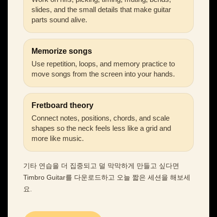
slides, and the small details that make guitar
parts sound alive.
Memorize songs
Use repetition, loops, and memory practice to
move songs from the screen into your hands.
Fretboard theory
Connect notes, positions, chords, and scale
shapes so the neck feels less like a grid and
more like music.
기타 연습을 더 집중되고 덜 막막하게 만들고 싶다면
Timbro Guitar를 다운로드하고 오늘 짧은 세션을 해보세
요.