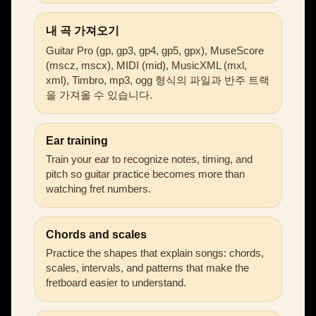
내 곡 가져오기
Guitar Pro (gp, gp3, gp4, gp5, gpx), MuseScore
(mscz, mscx), MIDI (mid), MusicXML (mxl,
xml), Timbro, mp3, ogg 형식의 파일과 반주 트랙
을 가져올 수 있습니다.
Ear training
Train your ear to recognize notes, timing, and
pitch so guitar practice becomes more than
watching fret numbers.
Chords and scales
Practice the shapes that explain songs: chords,
scales, intervals, and patterns that make the
fretboard easier to understand.