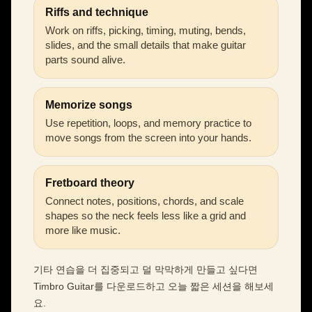
Riffs and technique
Work on riffs, picking, timing, muting, bends,
slides, and the small details that make guitar
parts sound alive.
Memorize songs
Use repetition, loops, and memory practice to
move songs from the screen into your hands.
Fretboard theory
Connect notes, positions, chords, and scale
shapes so the neck feels less like a grid and
more like music.
기타 연습을 더 집중되고 덜 막막하게 만들고 싶다면
Timbro Guitar를 다운로드하고 오늘 짧은 세션을 해보세
요.