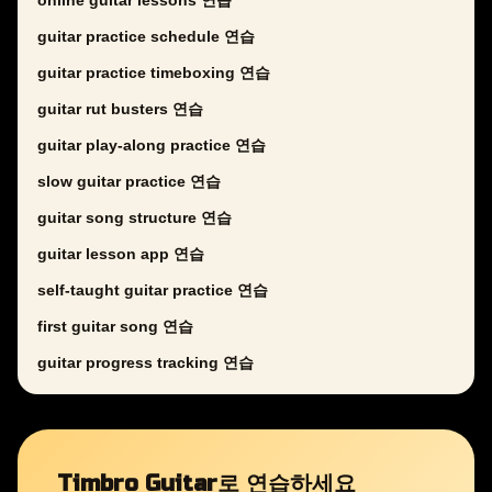
online guitar lessons 연습
guitar practice schedule 연습
guitar practice timeboxing 연습
guitar rut busters 연습
guitar play-along practice 연습
slow guitar practice 연습
guitar song structure 연습
guitar lesson app 연습
self-taught guitar practice 연습
first guitar song 연습
guitar progress tracking 연습
Timbro Guitar로 연습하세요