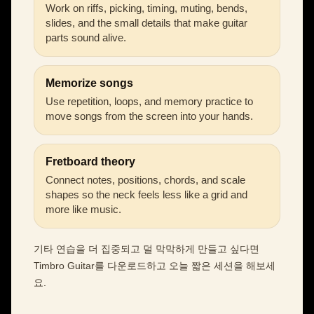
Work on riffs, picking, timing, muting, bends,
slides, and the small details that make guitar
parts sound alive.
Memorize songs
Use repetition, loops, and memory practice to
move songs from the screen into your hands.
Fretboard theory
Connect notes, positions, chords, and scale
shapes so the neck feels less like a grid and
more like music.
기타 연습을 더 집중되고 덜 막막하게 만들고 싶다면
Timbro Guitar를 다운로드하고 오늘 짧은 세션을 해보세
요.