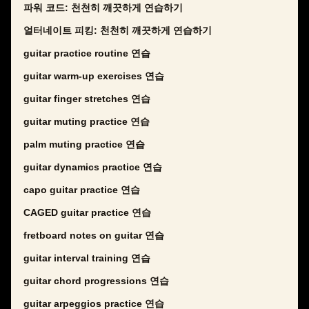
파워 코드: 천천히 깨끗하게 연습하기
얼터네이트 피킹: 천천히 깨끗하게 연습하기
guitar practice routine 연습
guitar warm-up exercises 연습
guitar finger stretches 연습
guitar muting practice 연습
palm muting practice 연습
guitar dynamics practice 연습
capo guitar practice 연습
CAGED guitar practice 연습
fretboard notes on guitar 연습
guitar interval training 연습
guitar chord progressions 연습
guitar arpeggios practice 연습