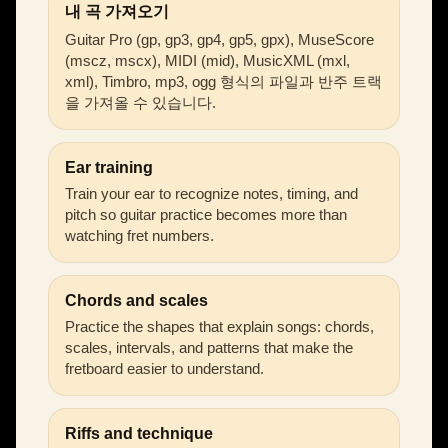
내 곡 가져오기
Guitar Pro (gp, gp3, gp4, gp5, gpx), MuseScore
(mscz, mscx), MIDI (mid), MusicXML (mxl,
xml), Timbro, mp3, ogg 형식의 파일과 반주 트랙
을 가져올 수 있습니다.
Ear training
Train your ear to recognize notes, timing, and
pitch so guitar practice becomes more than
watching fret numbers.
Chords and scales
Practice the shapes that explain songs: chords,
scales, intervals, and patterns that make the
fretboard easier to understand.
Riffs and technique