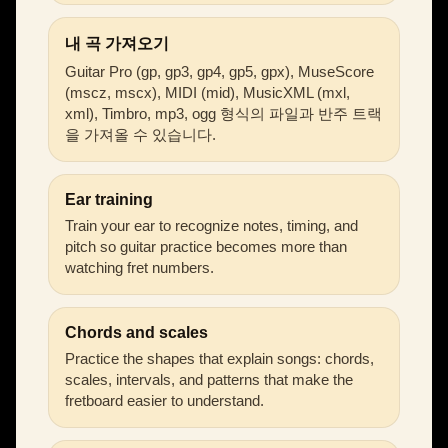
내 곡 가져오기
Guitar Pro (gp, gp3, gp4, gp5, gpx), MuseScore
(mscz, mscx), MIDI (mid), MusicXML (mxl,
xml), Timbro, mp3, ogg 형식의 파일과 반주 트랙
을 가져올 수 있습니다.
Ear training
Train your ear to recognize notes, timing, and
pitch so guitar practice becomes more than
watching fret numbers.
Chords and scales
Practice the shapes that explain songs: chords,
scales, intervals, and patterns that make the
fretboard easier to understand.