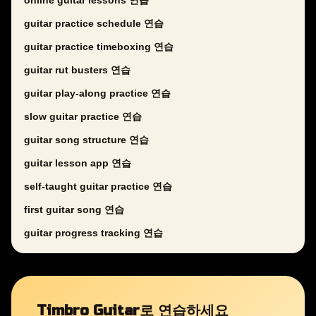
online guitar lessons 연습
guitar practice schedule 연습
guitar practice timeboxing 연습
guitar rut busters 연습
guitar play-along practice 연습
slow guitar practice 연습
guitar song structure 연습
guitar lesson app 연습
self-taught guitar practice 연습
first guitar song 연습
guitar progress tracking 연습
Timbro Guitar로 연습하세요