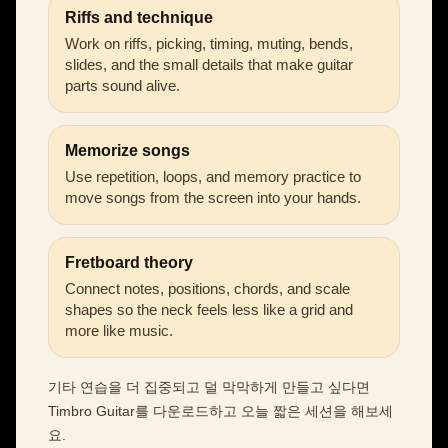
Riffs and technique
Work on riffs, picking, timing, muting, bends,
slides, and the small details that make guitar
parts sound alive.
Memorize songs
Use repetition, loops, and memory practice to
move songs from the screen into your hands.
Fretboard theory
Connect notes, positions, chords, and scale
shapes so the neck feels less like a grid and
more like music.
기타 연습을 더 집중되고 덜 막막하게 만들고 싶다면
Timbro Guitar를 다운로드하고 오늘 짧은 세션을 해보세
요.