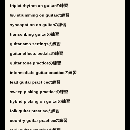
triplet rhythm on guitarの練習
6/8 strumming on guitarの練習
syncopation on guitarの練習
transcribing guitarの練習
guitar amp settingsの練習
guitar effects pedalsの練習
guitar tone practiceの練習
intermediate guitar practiceの練習
lead guitar practiceの練習
sweep picking practiceの練習
hybrid picking on guitarの練習
folk guitar practiceの練習
country guitar practiceの練習