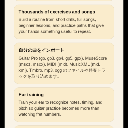
Thousands of exercises and songs
Build a routine from short drills, full songs,
beginner lessons, and practice paths that give
your hands something useful to repeat.
自分の曲をインポート
Guitar Pro (gp, gp3, gp4, gp5, gpx), MuseScore
(mscz, mscx), MIDI (mid), MusicXML (mxl,
xml), Timbro, mp3, ogg のファイルや伴奏トラ
ックを取り込めます。
Ear training
Train your ear to recognize notes, timing, and
pitch so guitar practice becomes more than
watching fret numbers.