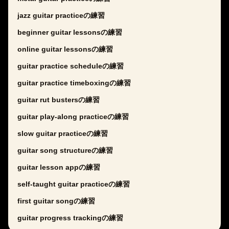
jazz guitar practiceの練習
beginner guitar lessonsの練習
online guitar lessonsの練習
guitar practice scheduleの練習
guitar practice timeboxingの練習
guitar rut bustersの練習
guitar play-along practiceの練習
slow guitar practiceの練習
guitar song structureの練習
guitar lesson appの練習
self-taught guitar practiceの練習
first guitar songの練習
guitar progress trackingの練習