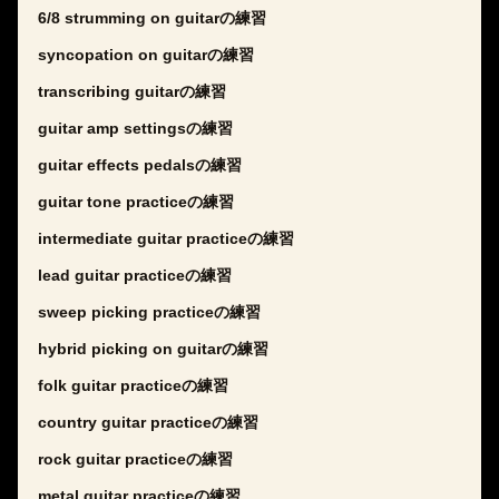
6/8 strumming on guitarの練習
syncopation on guitarの練習
transcribing guitarの練習
guitar amp settingsの練習
guitar effects pedalsの練習
guitar tone practiceの練習
intermediate guitar practiceの練習
lead guitar practiceの練習
sweep picking practiceの練習
hybrid picking on guitarの練習
folk guitar practiceの練習
country guitar practiceの練習
rock guitar practiceの練習
metal guitar practiceの練習