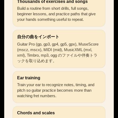
Thousands of exercises and songs
Build a routine from short drills, full songs,
beginner lessons, and practice paths that give
your hands something useful to repeat.
自分の曲をインポート
Guitar Pro (gp, gp3, gp4, gp5, gpx), MuseScore
(mscz, mscx), MIDI (mid), MusicXML (mxl,
xml), Timbro, mp3, ogg のファイルや伴奏トラ
ックを取り込めます。
Ear training
Train your ear to recognize notes, timing, and
pitch so guitar practice becomes more than
watching fret numbers.
Chords and scales