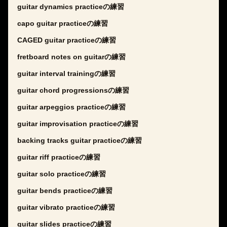
guitar dynamics practiceの練習
capo guitar practiceの練習
CAGED guitar practiceの練習
fretboard notes on guitarの練習
guitar interval trainingの練習
guitar chord progressionsの練習
guitar arpeggios practiceの練習
guitar improvisation practiceの練習
backing tracks guitar practiceの練習
guitar riff practiceの練習
guitar solo practiceの練習
guitar bends practiceの練習
guitar vibrato practiceの練習
guitar slides practiceの練習