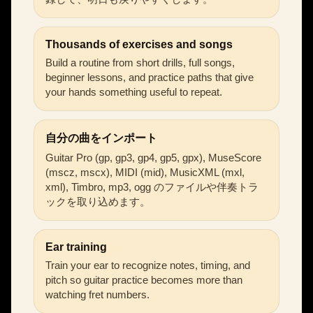
Thousands of exercises and songs
Build a routine from short drills, full songs,
beginner lessons, and practice paths that give
your hands something useful to repeat.
自分の曲をインポート
Guitar Pro (gp, gp3, gp4, gp5, gpx), MuseScore
(mscz, mscx), MIDI (mid), MusicXML (mxl,
xml), Timbro, mp3, ogg のファイルや伴奏トラ
ックを取り込めます。
Ear training
Train your ear to recognize notes, timing, and
pitch so guitar practice becomes more than
watching fret numbers.