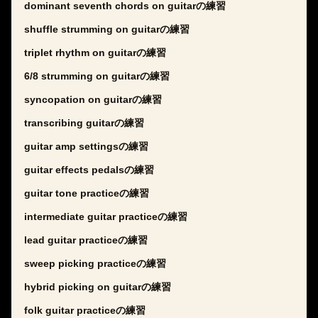
dominant seventh chords on guitarの練習
shuffle strumming on guitarの練習
triplet rhythm on guitarの練習
6/8 strumming on guitarの練習
syncopation on guitarの練習
transcribing guitarの練習
guitar amp settingsの練習
guitar effects pedalsの練習
guitar tone practiceの練習
intermediate guitar practiceの練習
lead guitar practiceの練習
sweep picking practiceの練習
hybrid picking on guitarの練習
folk guitar practiceの練習