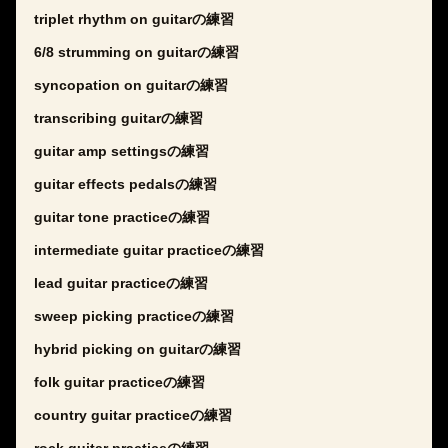
triplet rhythm on guitarの練習
6/8 strumming on guitarの練習
syncopation on guitarの練習
transcribing guitarの練習
guitar amp settingsの練習
guitar effects pedalsの練習
guitar tone practiceの練習
intermediate guitar practiceの練習
lead guitar practiceの練習
sweep picking practiceの練習
hybrid picking on guitarの練習
folk guitar practiceの練習
country guitar practiceの練習