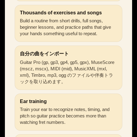
Thousands of exercises and songs
Build a routine from short drills, full songs,
beginner lessons, and practice paths that give
your hands something useful to repeat.
自分の曲をインポート
Guitar Pro (gp, gp3, gp4, gp5, gpx), MuseScore
(mscz, mscx), MIDI (mid), MusicXML (mxl,
xml), Timbro, mp3, ogg のファイルや伴奏トラ
ックを取り込めます。
Ear training
Train your ear to recognize notes, timing, and
pitch so guitar practice becomes more than
watching fret numbers.