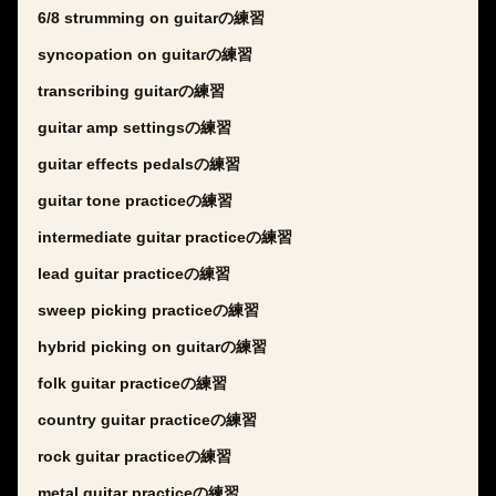
6/8 strumming on guitarの練習
syncopation on guitarの練習
transcribing guitarの練習
guitar amp settingsの練習
guitar effects pedalsの練習
guitar tone practiceの練習
intermediate guitar practiceの練習
lead guitar practiceの練習
sweep picking practiceの練習
hybrid picking on guitarの練習
folk guitar practiceの練習
country guitar practiceの練習
rock guitar practiceの練習
metal guitar practiceの練習