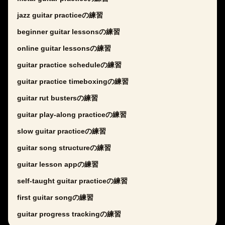
jazz guitar practiceの練習
beginner guitar lessonsの練習
online guitar lessonsの練習
guitar practice scheduleの練習
guitar practice timeboxingの練習
guitar rut bustersの練習
guitar play-along practiceの練習
slow guitar practiceの練習
guitar song structureの練習
guitar lesson appの練習
self-taught guitar practiceの練習
first guitar songの練習
guitar progress trackingの練習