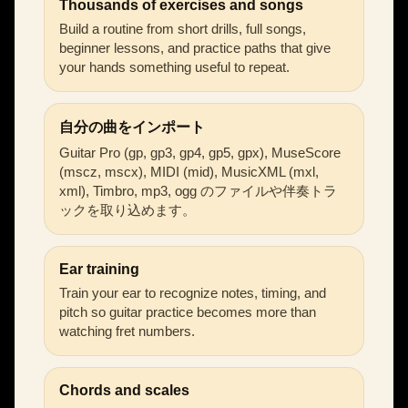
Thousands of exercises and songs
Build a routine from short drills, full songs,
beginner lessons, and practice paths that give
your hands something useful to repeat.
自分の曲をインポート
Guitar Pro (gp, gp3, gp4, gp5, gpx), MuseScore
(mscz, mscx), MIDI (mid), MusicXML (mxl,
xml), Timbro, mp3, ogg のファイルや伴奏トラ
ックを取り込めます。
Ear training
Train your ear to recognize notes, timing, and
pitch so guitar practice becomes more than
watching fret numbers.
Chords and scales