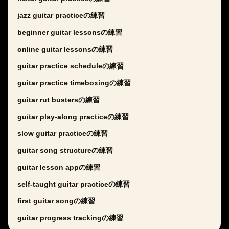
jazz guitar practiceの練習
beginner guitar lessonsの練習
online guitar lessonsの練習
guitar practice scheduleの練習
guitar practice timeboxingの練習
guitar rut bustersの練習
guitar play-along practiceの練習
slow guitar practiceの練習
guitar song structureの練習
guitar lesson appの練習
self-taught guitar practiceの練習
first guitar songの練習
guitar progress trackingの練習