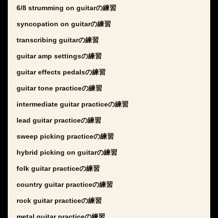
6/8 strumming on guitarの練習
syncopation on guitarの練習
transcribing guitarの練習
guitar amp settingsの練習
guitar effects pedalsの練習
guitar tone practiceの練習
intermediate guitar practiceの練習
lead guitar practiceの練習
sweep picking practiceの練習
hybrid picking on guitarの練習
folk guitar practiceの練習
country guitar practiceの練習
rock guitar practiceの練習
metal guitar practiceの練習