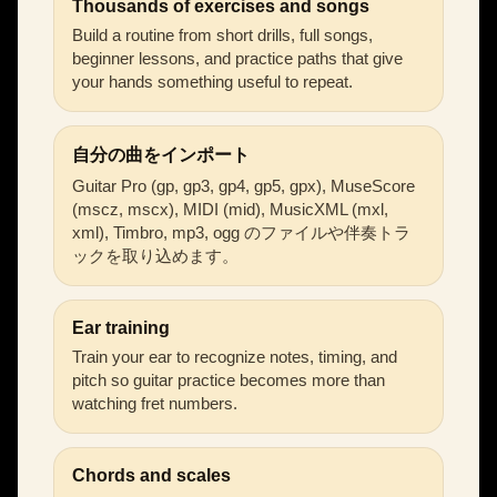
Thousands of exercises and songs
Build a routine from short drills, full songs,
beginner lessons, and practice paths that give
your hands something useful to repeat.
自分の曲をインポート
Guitar Pro (gp, gp3, gp4, gp5, gpx), MuseScore
(mscz, mscx), MIDI (mid), MusicXML (mxl,
xml), Timbro, mp3, ogg のファイルや伴奏トラ
ックを取り込めます。
Ear training
Train your ear to recognize notes, timing, and
pitch so guitar practice becomes more than
watching fret numbers.
Chords and scales