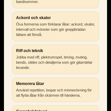
bandnummer.
Ackord och skalor
Öva formerna som förklarar låtar: ackord, skalor,
intervall och mönster som gör greppbrädan
lättare att förstå.
Riff och teknik
Jobba med riff, plektrumspel, timing, muting,
bends, slides och detaljerna som gör gitarrdelar
levande.
Memorera låtar
Använd repetition, loopar och minnesövning för
att flytta låtar från skärmen till händerna.