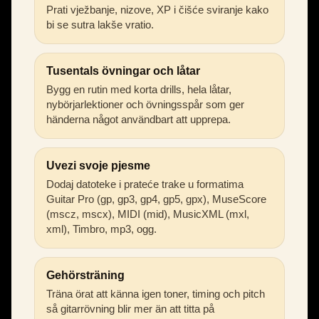
Prati vježbanje, nizove, XP i čišće sviranje kako
bi se sutra lakše vratio.
Tusentals övningar och låtar
Bygg en rutin med korta drills, hela låtar,
nybörjarlektioner och övningsspår som ger
händerna något användbart att upprepa.
Uvezi svoje pjesme
Dodaj datoteke i prateće trake u formatima
Guitar Pro (gp, gp3, gp4, gp5, gpx), MuseScore
(mscz, mscx), MIDI (mid), MusicXML (mxl,
xml), Timbro, mp3, ogg.
Gehörsträning
Träna örat att känna igen toner, timing och pitch
så gitarrövning blir mer än att titta på