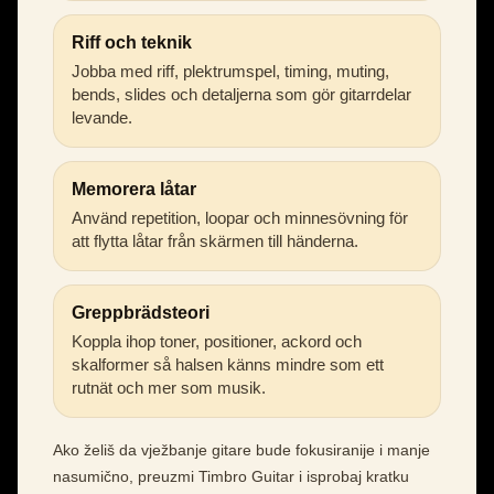
Riff och teknik
Jobba med riff, plektrumspel, timing, muting,
bends, slides och detaljerna som gör gitarrdelar
levande.
Memorera låtar
Använd repetition, loopar och minnesövning för
att flytta låtar från skärmen till händerna.
Greppbrädsteori
Koppla ihop toner, positioner, ackord och
skalformer så halsen känns mindre som ett
rutnät och mer som musik.
Ako želiš da vježbanje gitare bude fokusiranije i manje
nasumično, preuzmi Timbro Guitar i isprobaj kratku