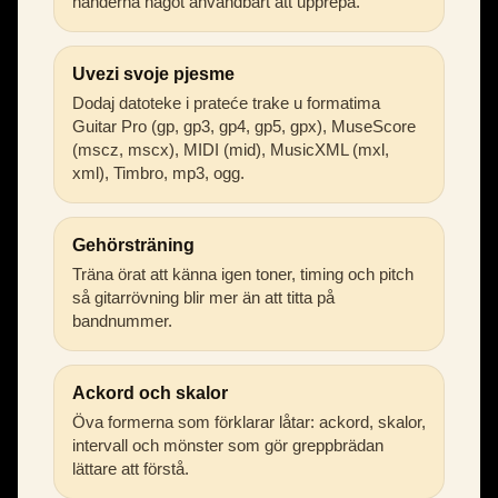
händerna något användbart att upprepa.
Uvezi svoje pjesme
Dodaj datoteke i prateće trake u formatima
Guitar Pro (gp, gp3, gp4, gp5, gpx), MuseScore
(mscz, mscx), MIDI (mid), MusicXML (mxl,
xml), Timbro, mp3, ogg.
Gehörsträning
Träna örat att känna igen toner, timing och pitch
så gitarrövning blir mer än att titta på
bandnummer.
Ackord och skalor
Öva formerna som förklarar låtar: ackord, skalor,
intervall och mönster som gör greppbrädan
lättare att förstå.