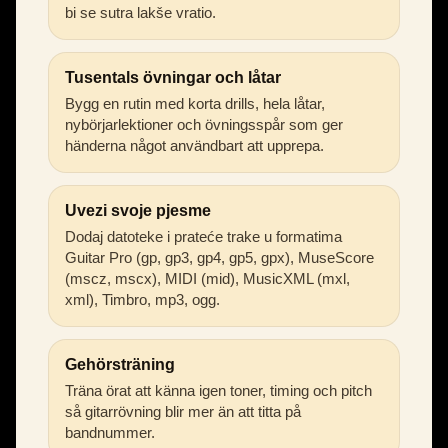
bi se sutra lakše vratio.
Tusentals övningar och låtar
Bygg en rutin med korta drills, hela låtar,
nybörjarlektioner och övningsspår som ger
händerna något användbart att upprepa.
Uvezi svoje pjesme
Dodaj datoteke i prateće trake u formatima
Guitar Pro (gp, gp3, gp4, gp5, gpx), MuseScore
(mscz, mscx), MIDI (mid), MusicXML (mxl,
xml), Timbro, mp3, ogg.
Gehörsträning
Träna örat att känna igen toner, timing och pitch
så gitarrövning blir mer än att titta på
bandnummer.