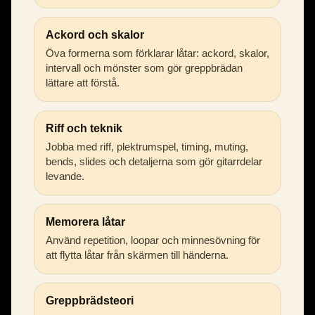
Ackord och skalor
Öva formerna som förklarar låtar: ackord, skalor,
intervall och mönster som gör greppbrädan
lättare att förstå.
Riff och teknik
Jobba med riff, plektrumspel, timing, muting,
bends, slides och detaljerna som gör gitarrdelar
levande.
Memorera låtar
Använd repetition, loopar och minnesövning för
att flytta låtar från skärmen till händerna.
Greppbrädsteori