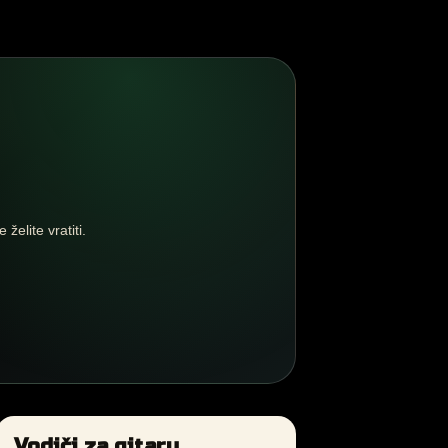
želite vratiti.
Vodiči za gitaru