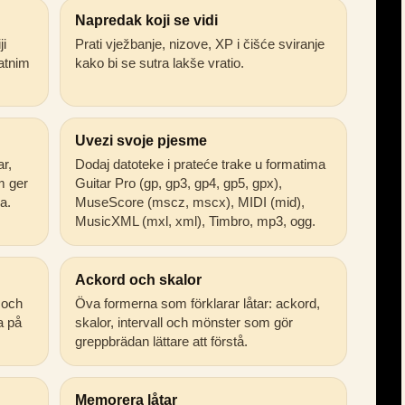
Napredak koji se vidi
ji
Prati vježbanje, nizove, XP i čišće sviranje
atnim
kako bi se sutra lakše vratio.
Uvezi svoje pjesme
ar,
Dodaj datoteke i prateće trake u formatima
m ger
Guitar Pro (gp, gp3, gp4, gp5, gpx),
a.
MuseScore (mscz, mscx), MIDI (mid),
MusicXML (mxl, xml), Timbro, mp3, ogg.
Ackord och skalor
 och
Öva formerna som förklarar låtar: ackord,
ta på
skalor, intervall och mönster som gör
greppbrädan lättare att förstå.
Memorera låtar