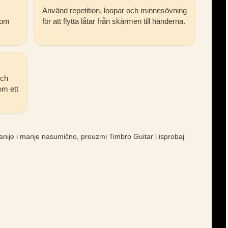
Använd repetition, loopar och minnesövning
som
för att flytta låtar från skärmen till händerna.
och
om ett
ranije i manje nasumično, preuzmi Timbro Guitar i isprobaj