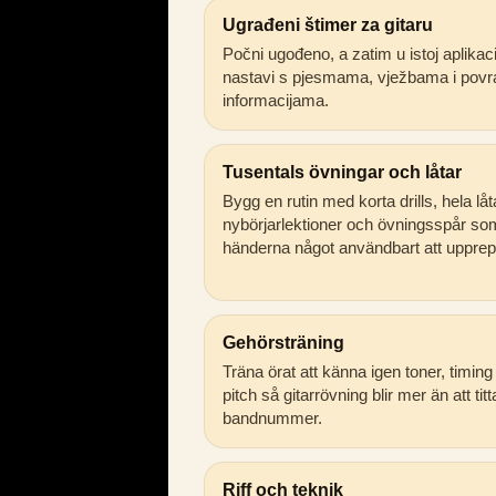
Ugrađeni štimer za gitaru
Počni ugođeno, a zatim u istoj aplikaci
nastavi s pjesmama, vježbama i povr
informacijama.
Tusentals övningar och låtar
Bygg en rutin med korta drills, hela låt
nybörjarlektioner och övningsspår so
händerna något användbart att upprep
Gehörsträning
Träna örat att känna igen toner, timing
pitch så gitarrövning blir mer än att tit
bandnummer.
Riff och teknik