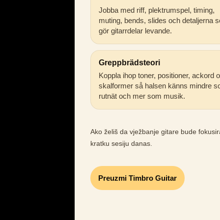
Jobba med riff, plektrumspel, timing,
muting, bends, slides och detaljerna 
gör gitarrdelar levande.
Greppbrädsteori
Koppla ihop toner, positioner, ackord 
skalformer så halsen känns mindre s
rutnät och mer som musik.
Ako želiš da vježbanje gitare bude fokusi
kratku sesiju danas.
Preuzmi Timbro Guitar