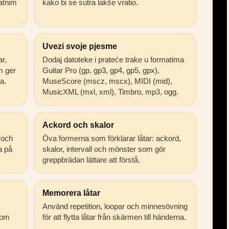
atnim
kako bi se sutra lakše vratio.
Uvezi svoje pjesme
ar,
Dodaj datoteke i prateće trake u formatima
m ger
Guitar Pro (gp, gp3, gp4, gp5, gpx),
a.
MuseScore (mscz, mscx), MIDI (mid),
MusicXML (mxl, xml), Timbro, mp3, ogg.
Ackord och skalor
 och
Öva formerna som förklarar låtar: ackord,
ta på
skalor, intervall och mönster som gör
greppbrädan lättare att förstå.
Memorera låtar
Använd repetition, loopar och minnesövning
som
för att flytta låtar från skärmen till händerna.