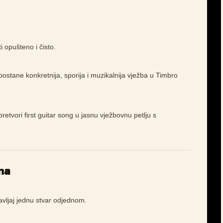
 opušteno i čisto.
ostane konkretnija, sporija i muzikalnija vježba u Timbro
pretvori first guitar song u jasnu vježbovnu petlju s
na
avljaj jednu stvar odjednom.