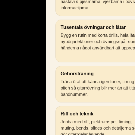
nastavi s pjesmama, vježbama i povr
informacijama.
Tusentals övningar och låtar
Bygg en rutin med korta drills, hela låt
nybörjarlektioner och övningsspår so
händerna något användbart att upprep
Gehörsträning
Träna örat att känna igen toner, timing
pitch så gitarrövning blir mer än att tit
bandnummer.
Riff och teknik
Jobba med riff, plektrumspel, timing,
muting, bends, slides och detaljerna 
gör gitarrdelar levande.