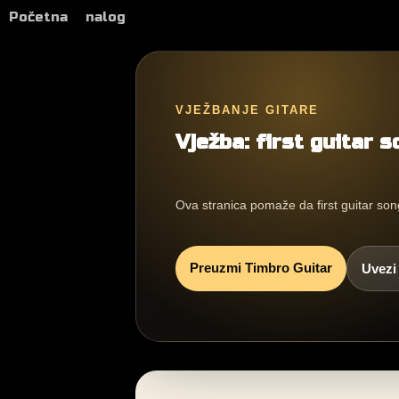
Početna
nalog
VJEŽBANJE GITARE
Vježba: first guitar 
Ova stranica pomaže da first guitar song
Preuzmi Timbro Guitar
Uvezi