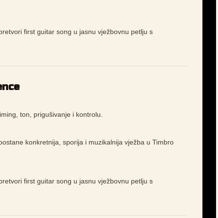
pretvori first guitar song u jasnu vježbovnu petlju s
ence
ming, ton, prigušivanje i kontrolu.
ostane konkretnija, sporija i muzikalnija vježba u Timbro
pretvori first guitar song u jasnu vježbovnu petlju s