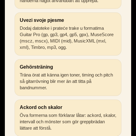
händerna något användbart att upprepa.
Uvezi svoje pjesme
Dodaj datoteke i prateće trake u formatima
Guitar Pro (gp, gp3, gp4, gp5, gpx), MuseScore
(mscz, mscx), MIDI (mid), MusicXML (mxl,
xml), Timbro, mp3, ogg.
Gehörsträning
Träna örat att känna igen toner, timing och pitch
så gitarrövning blir mer än att titta på
bandnummer.
Ackord och skalor
Öva formerna som förklarar låtar: ackord, skalor,
intervall och mönster som gör greppbrädan
lättare att förstå.