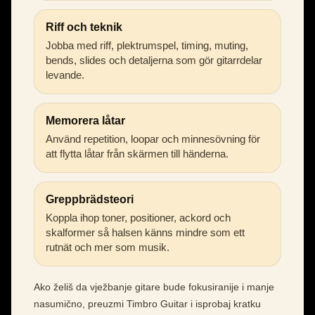
Riff och teknik
Jobba med riff, plektrumspel, timing, muting,
bends, slides och detaljerna som gör gitarrdelar
levande.
Memorera låtar
Använd repetition, loopar och minnesövning för
att flytta låtar från skärmen till händerna.
Greppbrädsteori
Koppla ihop toner, positioner, ackord och
skalformer så halsen känns mindre som ett
rutnät och mer som musik.
Ako želiš da vježbanje gitare bude fokusiranije i manje
nasumično, preuzmi Timbro Guitar i isprobaj kratku