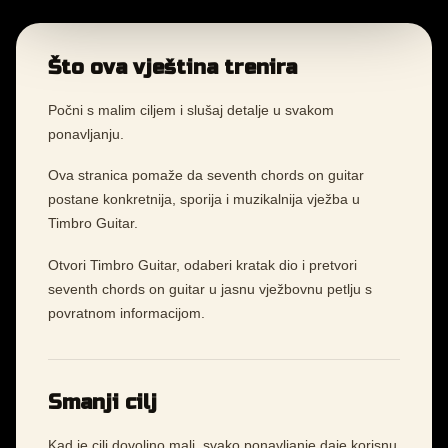
Što ova vještina trenira
Počni s malim ciljem i slušaj detalje u svakom
ponavljanju.
Ova stranica pomaže da seventh chords on guitar
postane konkretnija, sporija i muzikalnija vježba u
Timbro Guitar.
Otvori Timbro Guitar, odaberi kratak dio i pretvori
seventh chords on guitar u jasnu vježbovnu petlju s
povratnom informacijom.
Smanji cilj
Kad je cilj dovoljno mali, svako ponavljanje daje korisnu