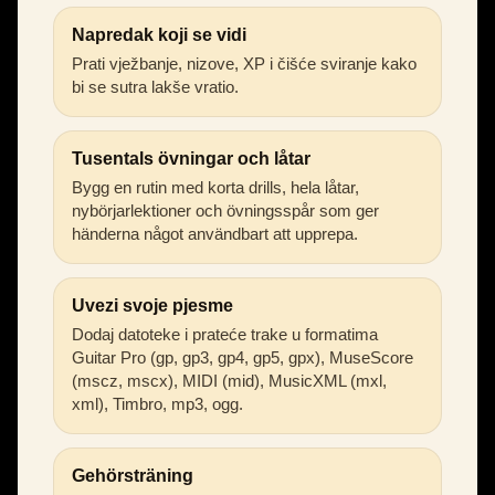
Napredak koji se vidi
Prati vježbanje, nizove, XP i čišće sviranje kako
bi se sutra lakše vratio.
Tusentals övningar och låtar
Bygg en rutin med korta drills, hela låtar,
nybörjarlektioner och övningsspår som ger
händerna något användbart att upprepa.
Uvezi svoje pjesme
Dodaj datoteke i prateće trake u formatima
Guitar Pro (gp, gp3, gp4, gp5, gpx), MuseScore
(mscz, mscx), MIDI (mid), MusicXML (mxl,
xml), Timbro, mp3, ogg.
Gehörsträning