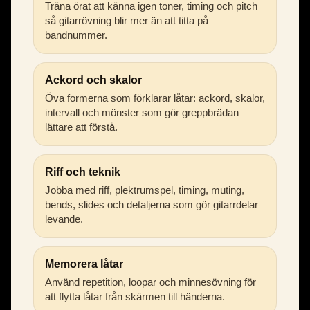
Träna örat att känna igen toner, timing och pitch
så gitarrövning blir mer än att titta på
bandnummer.
Ackord och skalor
Öva formerna som förklarar låtar: ackord, skalor,
intervall och mönster som gör greppbrädan
lättare att förstå.
Riff och teknik
Jobba med riff, plektrumspel, timing, muting,
bends, slides och detaljerna som gör gitarrdelar
levande.
Memorera låtar
Använd repetition, loopar och minnesövning för
att flytta låtar från skärmen till händerna.