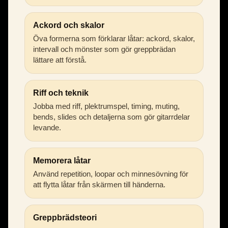
Ackord och skalor
Öva formerna som förklarar låtar: ackord, skalor,
intervall och mönster som gör greppbrädan
lättare att förstå.
Riff och teknik
Jobba med riff, plektrumspel, timing, muting,
bends, slides och detaljerna som gör gitarrdelar
levande.
Memorera låtar
Använd repetition, loopar och minnesövning för
att flytta låtar från skärmen till händerna.
Greppbrädsteori