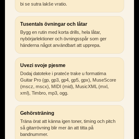
bi se sutra lakše vratio.
Tusentals övningar och låtar
Bygg en rutin med korta drills, hela låtar,
nybörjarlektioner och övningsspår som ger
händerna något användbart att upprepa.
Uvezi svoje pjesme
Dodaj datoteke i prateće trake u formatima
Guitar Pro (gp, gp3, gp4, gp5, gpx), MuseScore
(mscz, mscx), MIDI (mid), MusicXML (mxl,
xml), Timbro, mp3, ogg.
Gehörsträning
Träna örat att känna igen toner, timing och pitch
så gitarrövning blir mer än att titta på
bandnummer.