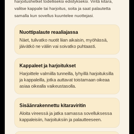
harjoitushetket todelliseksi edistykseksi. Viritä kitara,
valitse kappale tai harjoitus, soita ja saat palautetta
samalla kun sovellus kuuntelee nuottejasi.
Nuottipalaute reaaliajassa
Näet, tulivatko nuotit liian aikaisin, myöhässä,
jäivätkö ne väliin vai soivatko puhtaasti.
Kappaleet ja harjoitukset
Harjoittele valmiilla tunneilla, lyhyillä harjoituksilla
ja kappaleilla, jotka auttavat toistamaan oikeaa
asiaa oikealla vaikeustasolla.
Sisäänrakennettu kitaraviritin
Aloita vireessä ja jatka samassa sovelluksessa
kappaleisiin, harjoituksiin ja palautteeseen.