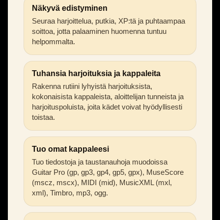
Näkyvä edistyminen
Seuraa harjoittelua, putkia, XP:tä ja puhtaampaa
soittoa, jotta palaaminen huomenna tuntuu
helpommalta.
Tuhansia harjoituksia ja kappaleita
Rakenna rutiini lyhyistä harjoituksista,
kokonaisista kappaleista, aloittelijan tunneista ja
harjoituspoluista, joita kädet voivat hyödyllisesti
toistaa.
Tuo omat kappaleesi
Tuo tiedostoja ja taustanauhoja muodoissa
Guitar Pro (gp, gp3, gp4, gp5, gpx), MuseScore
(mscz, mscx), MIDI (mid), MusicXML (mxl,
xml), Timbro, mp3, ogg.