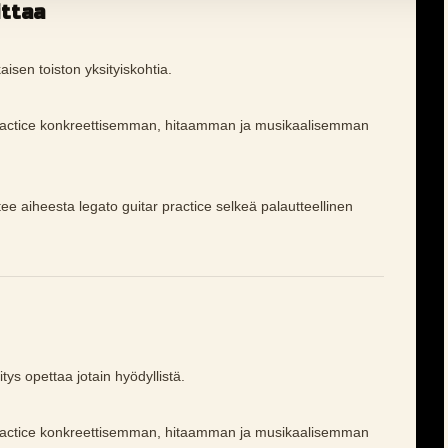
ittaa
aisen toiston yksityiskohtia.
practice konkreettisemman, hitaamman ja musikaalisemman
tee aiheesta legato guitar practice selkeä palautteellinen
tys opettaa jotain hyödyllistä.
practice konkreettisemman, hitaamman ja musikaalisemman