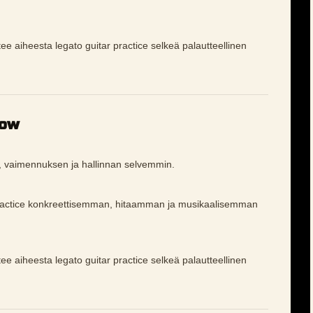
tee aiheesta legato guitar practice selkeä palautteellinen
low
, vaimennuksen ja hallinnan selvemmin.
practice konkreettisemman, hitaamman ja musikaalisemman
tee aiheesta legato guitar practice selkeä palautteellinen