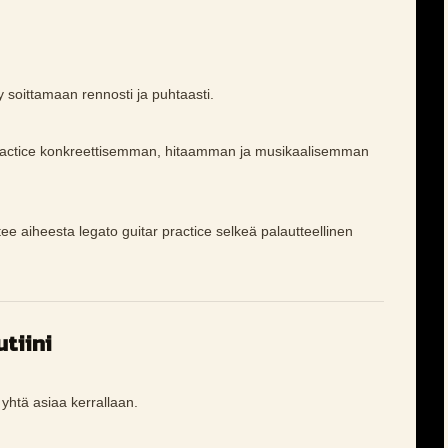
y soittamaan rennosti ja puhtaasti.
practice konkreettisemman, hitaamman ja musikaalisemman
tee aiheesta legato guitar practice selkeä palautteellinen
tiini
a yhtä asiaa kerrallaan.