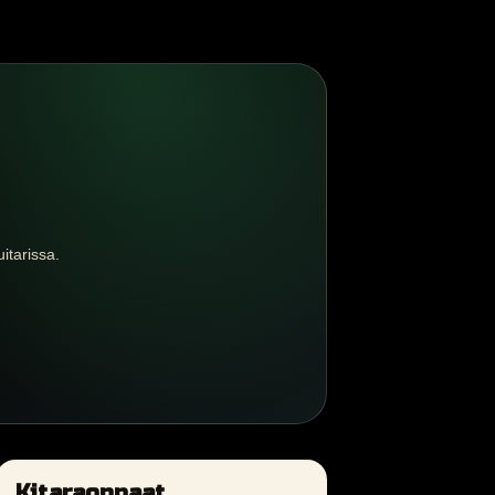
itarissa.
Kitaraoppaat