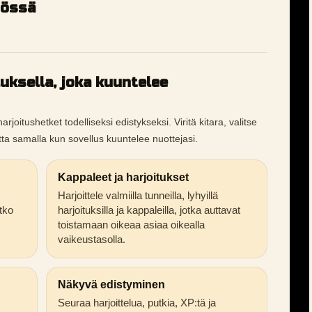
tössä
luksella, joka kuuntelee
oitushetket todelliseksi edistykseksi. Viritä kitara, valitse
etta samalla kun sovellus kuuntelee nuottejasi.
Kappaleet ja harjoitukset
Harjoittele valmiilla tunneilla, lyhyillä
tko
harjoituksilla ja kappaleilla, jotka auttavat
toistamaan oikeaa asiaa oikealla
vaikeustasolla.
Näkyvä edistyminen
Seuraa harjoittelua, putkia, XP:tä ja