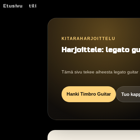
Etusivu
tili
KITARAHARJOITTELU
Harjoittele: legato gu
Tämä sivu tekee aiheesta legato guita
Hanki Timbro Guitar
Tuo kap