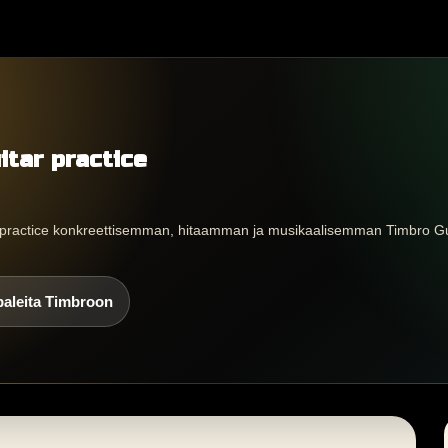
itar practice
r practice konkreettisemman, hitaamman ja musikaalisemman Timbro Gu
paleita Timbroon