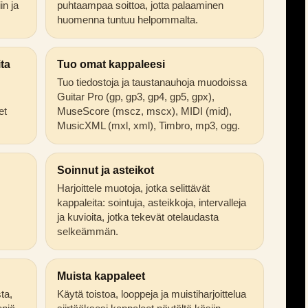
in ja
puhtaampaa soittoa, jotta palaaminen
huomenna tuntuu helpommalta.
ita
Tuo omat kappaleesi
Tuo tiedostoja ja taustanauhoja muodoissa
Guitar Pro (gp, gp3, gp4, gp5, gpx),
et
MuseScore (mscz, mscx), MIDI (mid),
MusicXML (mxl, xml), Timbro, mp3, ogg.
Soinnut ja asteikot
Harjoittele muotoja, jotka selittävät
kappaleita: sointuja, asteikkoja, intervalleja
ja kuvioita, jotka tekevät otelaudasta
selkeämmän.
Muista kappaleet
sta,
Käytä toistoa, looppeja ja muistiharjoittelua