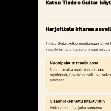
Katso Timbro Guitar käy
Harjoittele kitaraa sovel
Timbro Guitar auttaa muuttamaan lyhyet harj
kappale tai harjoitus, soita ja saat palaut
Nuottipalaute reaaliajassa
Näet, tulivatko nuotit liian aikaisin,
myöhässä, jäivätkö ne väliin vai soiva
puhtaasti.
Sisäänrakennettu kitaraviritin
Aloita vireessä ja jatka samassa