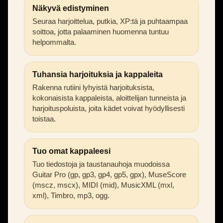
Näkyvä edistyminen
Seuraa harjoittelua, putkia, XP:tä ja puhtaampaa
soittoa, jotta palaaminen huomenna tuntuu
helpommalta.
Tuhansia harjoituksia ja kappaleita
Rakenna rutiini lyhyistä harjoituksista,
kokonaisista kappaleista, aloittelijan tunneista ja
harjoituspoluista, joita kädet voivat hyödyllisesti
toistaa.
Tuo omat kappaleesi
Tuo tiedostoja ja taustanauhoja muodoissa
Guitar Pro (gp, gp3, gp4, gp5, gpx), MuseScore
(mscz, mscx), MIDI (mid), MusicXML (mxl,
xml), Timbro, mp3, ogg.