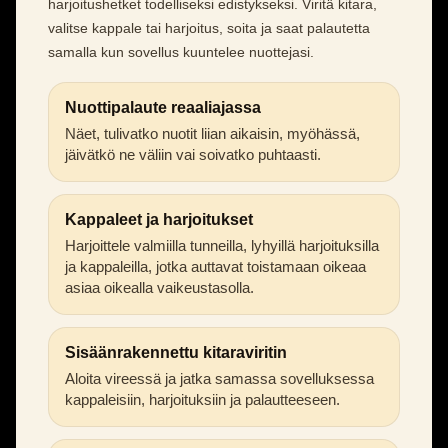
harjoitushetket todelliseksi edistykseksi. Viritä kitara,
valitse kappale tai harjoitus, soita ja saat palautetta
samalla kun sovellus kuuntelee nuottejasi.
Nuottipalaute reaaliajassa
Näet, tulivatko nuotit liian aikaisin, myöhässä,
jäivätkö ne väliin vai soivatko puhtaasti.
Kappaleet ja harjoitukset
Harjoittele valmiilla tunneilla, lyhyillä harjoituksilla
ja kappaleilla, jotka auttavat toistamaan oikeaa
asiaa oikealla vaikeustasolla.
Sisäänrakennettu kitaraviritin
Aloita vireessä ja jatka samassa sovelluksessa
kappaleisiin, harjoituksiin ja palautteeseen.