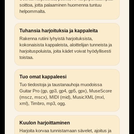
soittoa, jotta palaaminen huomenna tuntuu
helpommalta.
Tuhansia harjoituksia ja kappaleita
Rakenna rutiini lyhyistä harjoituksista,
kokonaisista kappaleista, aloittelijan tunneista ja
harjoituspoluista, joita kädet voivat hyödyllisesti
toistaa.
Tuo omat kappaleesi
Tuo tiedostoja ja taustanauhoja muodoissa
Guitar Pro (gp, gp3, gp4, gp5, gpx), MuseScore
(mscz, mscx), MIDI (mid), MusicXML (mxl,
xml), Timbro, mp3, ogg.
Kuulon harjoittaminen
Harjoita korvaa tunnistamaan sävelet, ajoitus ja