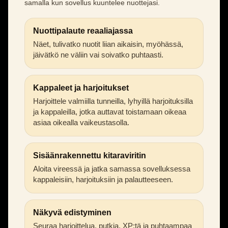
samalla kun sovellus kuuntelee nuottejasi.
Nuottipalaute reaaliajassa
Näet, tulivatko nuotit liian aikaisin, myöhässä,
jäivätkö ne väliin vai soivatko puhtaasti.
Kappaleet ja harjoitukset
Harjoittele valmiilla tunneilla, lyhyillä harjoituksilla
ja kappaleilla, jotka auttavat toistamaan oikeaa
asiaa oikealla vaikeustasolla.
Sisäänrakennettu kitaraviritin
Aloita vireessä ja jatka samassa sovelluksessa
kappaleisiin, harjoituksiin ja palautteeseen.
Näkyvä edistyminen
Seuraa harjoittelua, putkia, XP:tä ja puhtaampaa