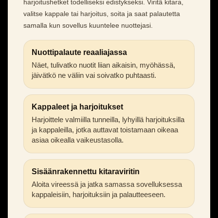
harjoitushetket todelliseksi edistykseksi. Viritä kitara,
valitse kappale tai harjoitus, soita ja saat palautetta
samalla kun sovellus kuuntelee nuottejasi.
Nuottipalaute reaaliajassa
Näet, tulivatko nuotit liian aikaisin, myöhässä,
jäivätkö ne väliin vai soivatko puhtaasti.
Kappaleet ja harjoitukset
Harjoittele valmiilla tunneilla, lyhyillä harjoituksilla
ja kappaleilla, jotka auttavat toistamaan oikeaa
asiaa oikealla vaikeustasolla.
Sisäänrakennettu kitaraviritin
Aloita vireessä ja jatka samassa sovelluksessa
kappaleisiin, harjoituksiin ja palautteeseen.