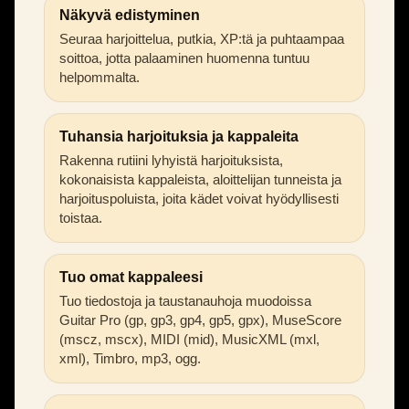
Näkyvä edistyminen
Seuraa harjoittelua, putkia, XP:tä ja puhtaampaa
soittoa, jotta palaaminen huomenna tuntuu
helpommalta.
Tuhansia harjoituksia ja kappaleita
Rakenna rutiini lyhyistä harjoituksista,
kokonaisista kappaleista, aloittelijan tunneista ja
harjoituspoluista, joita kädet voivat hyödyllisesti
toistaa.
Tuo omat kappaleesi
Tuo tiedostoja ja taustanauhoja muodoissa
Guitar Pro (gp, gp3, gp4, gp5, gpx), MuseScore
(mscz, mscx), MIDI (mid), MusicXML (mxl,
xml), Timbro, mp3, ogg.