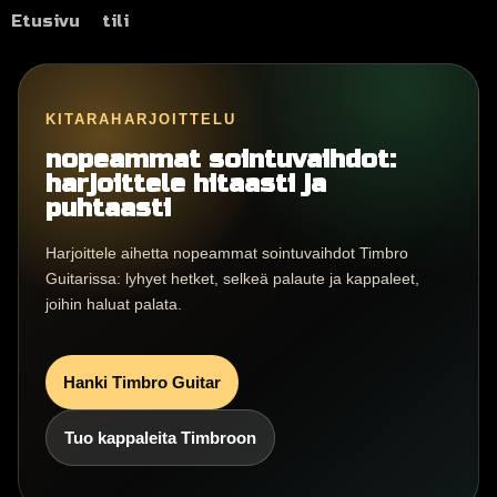
Etusivu
tili
KITARAHARJOITTELU
nopeammat sointuvaihdot:
harjoittele hitaasti ja
puhtaasti
Harjoittele aihetta nopeammat sointuvaihdot Timbro
Guitarissa: lyhyet hetket, selkeä palaute ja kappaleet,
joihin haluat palata.
Hanki Timbro Guitar
Tuo kappaleita Timbroon