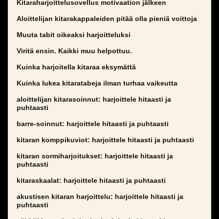
Kitaraharjoittelusovellus motivaation jälkeen
Aloittelijan kitarakappaleiden pitää olla pieniä voittoja
Muuta tabit oikeaksi harjoitteluksi
Viritä ensin. Kaikki muu helpottuu.
Kuinka harjoitella kitaraa eksymättä
Kuinka lukea kitaratabeja ilman turhaa vaikeutta
aloittelijan kitarasoinnut: harjoittele hitaasti ja
puhtaasti
barre-soinnut: harjoittele hitaasti ja puhtaasti
kitaran komppikuviot: harjoittele hitaasti ja puhtaasti
kitaran sormiharjoitukset: harjoittele hitaasti ja
puhtaasti
kitaraskaalat: harjoittele hitaasti ja puhtaasti
akustisen kitaran harjoittelu: harjoittele hitaasti ja
puhtaasti