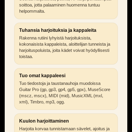
soittoa, jotta palaaminen huomenna tuntuu
helpommalta.
Tuhansia harjoituksia ja kappaleita
Rakenna rutiini lyhyistä harjoituksista,
kokonaisista kappaleista, aloittelijan tunneista ja
harjoituspoluista, joita kädet voivat hyödyllisesti
toistaa.
Tuo omat kappaleesi
Tuo tiedostoja ja taustanauhoja muodoissa
Guitar Pro (gp, gp3, gp4, gp5, gpx), MuseScore
(mscz, mscx), MIDI (mid), MusicXML (mxl,
xml), Timbro, mp3, ogg.
Kuulon harjoittaminen
Harjoita korvaa tunnistamaan sävelet, ajoitus ja