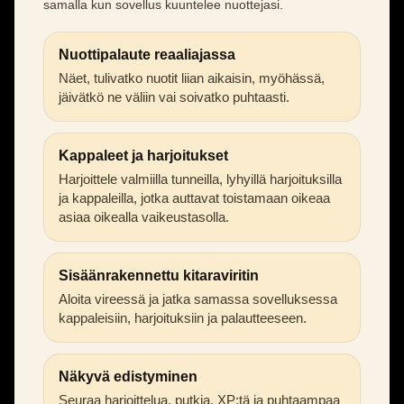
samalla kun sovellus kuuntelee nuottejasi.
Nuottipalaute reaaliajassa
Näet, tulivatko nuotit liian aikaisin, myöhässä,
jäivätkö ne väliin vai soivatko puhtaasti.
Kappaleet ja harjoitukset
Harjoittele valmiilla tunneilla, lyhyillä harjoituksilla
ja kappaleilla, jotka auttavat toistamaan oikeaa
asiaa oikealla vaikeustasolla.
Sisäänrakennettu kitaraviritin
Aloita vireessä ja jatka samassa sovelluksessa
kappaleisiin, harjoituksiin ja palautteeseen.
Näkyvä edistyminen
Seuraa harjoittelua, putkia, XP:tä ja puhtaampaa