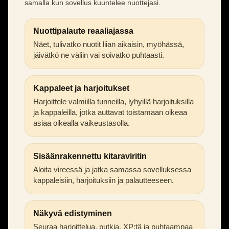
samalla kun sovellus kuuntelee nuottejasi.
Nuottipalaute reaaliajassa
Näet, tulivatko nuotit liian aikaisin, myöhässä,
jäivätkö ne väliin vai soivatko puhtaasti.
Kappaleet ja harjoitukset
Harjoittele valmiilla tunneilla, lyhyillä harjoituksilla
ja kappaleilla, jotka auttavat toistamaan oikeaa
asiaa oikealla vaikeustasolla.
Sisäänrakennettu kitaraviritin
Aloita vireessä ja jatka samassa sovelluksessa
kappaleisiin, harjoituksiin ja palautteeseen.
Näkyvä edistyminen
Seuraa harjoittelua, putkia, XP:tä ja puhtaampaa