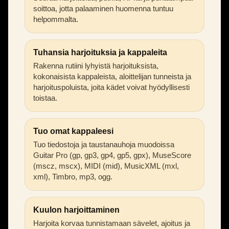
soittoa, jotta palaaminen huomenna tuntuu
helpommalta.
Tuhansia harjoituksia ja kappaleita
Rakenna rutiini lyhyistä harjoituksista,
kokonaisista kappaleista, aloittelijan tunneista ja
harjoituspoluista, joita kädet voivat hyödyllisesti
toistaa.
Tuo omat kappaleesi
Tuo tiedostoja ja taustanauhoja muodoissa
Guitar Pro (gp, gp3, gp4, gp5, gpx), MuseScore
(mscz, mscx), MIDI (mid), MusicXML (mxl,
xml), Timbro, mp3, ogg.
Kuulon harjoittaminen
Harjoita korvaa tunnistamaan sävelet, ajoitus ja