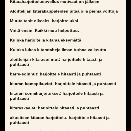
Kitaraharjoittelusovellus motivaation jälkeen
Aloittelijan kitarakappaleiden pitää olla pieniä voittoja
Muuta tabit oikeaksi harjoitteluksi
Viritä ensin. Kaikki muu helpottuu.
Kuinka harjoitella kitaraa eksymättä
Kuinka lukea kitaratabeja ilman turhaa vaikeutta
aloittelijan kitarasoinnut: harjoittele hitaasti ja
puhtaasti
barre-soinnut: harjoittele hitaasti ja puhtaasti
kitaran komppikuviot: harjoittele hitaasti ja puhtaasti
kitaran sormiharjoitukset: harjoittele hitaasti ja
puhtaasti
kitaraskaalat: harjoittele hitaasti ja puhtaasti
akustisen kitaran harjoittelu: harjoittele hitaasti ja
puhtaasti